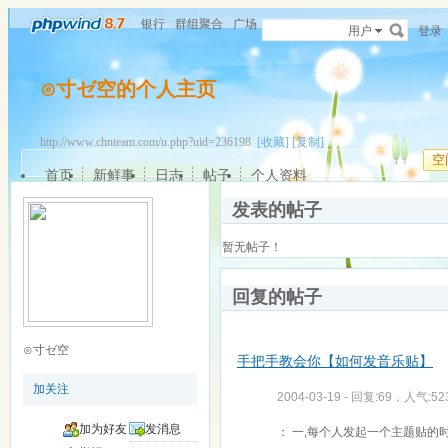
银行
群组聚合
广场
用户
登录
⊙寸ゼ空的个人主页
http://www.chnteam.com/u.php?uid=236198
[收藏]
[复制]
空
首页
新鲜事
日志
帖子
个人资料
发表的帖子
暂无帖子！
回复的帖子
⊙寸ゼ空
手把手教会你【如何发音乐贴】
加关注
2004-03-19 - 回复:69，人气:52
加为好友
发消息
： 一,每个人发起一个主题贴的时候