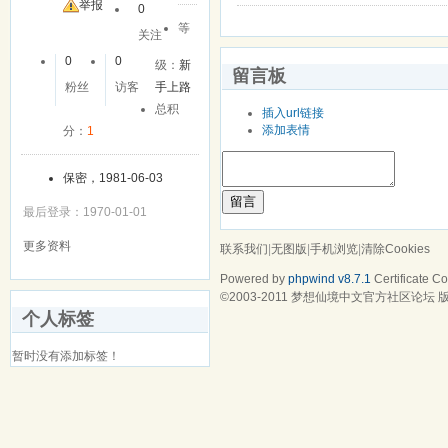
举报
0
等
关注
0
0
级：
新
留言板
粉丝
访客
手上路
总积
插入url链接
添加表情
分：
1
保密，1981-06-03
留言
最后登录：1970-01-01
更多资料
联系我们
|
无图版
|
手机浏览
|
清除Cookies
Powered by
phpwind v8.7.1
Certificate
Cop
©2003-2011
梦想仙境中文官方社区论坛
版
个人标签
暂时没有添加标签！