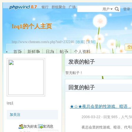
银行
群组聚合
广场
用户
登录
lzq1的个人主页
http://www.chnteam.com/u.php?uid=232246
[收藏]
[复制]
空
首页
新鲜事
日志
帖子
个人资料
发表的帖子
暂无帖子！
回复的帖子
lzq1
★☆★夜总会里的性游戏、暗语 ..
加关注
2006-03-22 - 回复:985，人气:5
加为好友
发消息
夜总会里的性游戏、暗语、代号