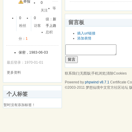
举报
0
等
关注
0
0
级：
新
留言板
粉丝
访客
手上路
总积
插入url链接
添加表情
分：
1
保密，1983-06-03
留言
最后登录：1970-01-01
更多资料
联系我们
|
无图版
|
手机浏览
|
清除Cookies
Powered by
phpwind v8.7.1
Certificate
Cop
©2003-2011
梦想仙境中文官方社区论坛
版
个人标签
暂时没有添加标签！