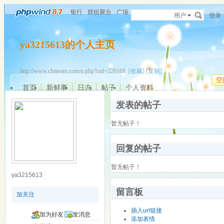
银行
群组聚合
广场
用户
登录
ya3215613的个人主页
http://www.chnteam.com/u.php?uid=226168
[收藏]
[复制]
空
首页
新鲜事
日志
帖子
个人资料
发表的帖子
暂无帖子！
回复的帖子
暂无帖子！
ya3215613
留言板
加关注
插入url链接
加为好友
发消息
添加表情