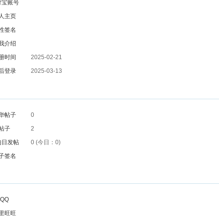
付宝账号
人主页
性签名
我介绍
册时间
2025-02-21
后登录
2025-03-13
华帖子
0
帖子
2
均日发帖
0 (今日：0)
子签名
QQ
里旺旺