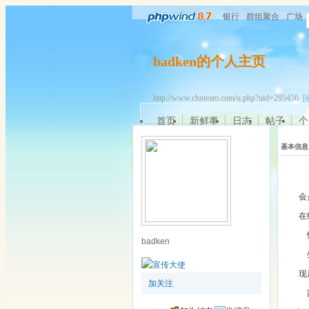
银行
群组聚合
广场
badken的个人主页
http://www.chnteam.com/u.php?uid=295456
[
首页
新鲜事
日志
帖子
个
基本信息
会
在
badken
现
加关注