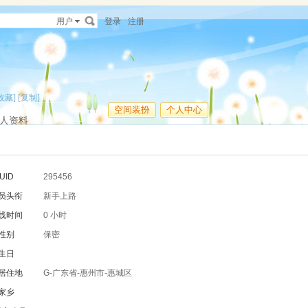
用户
登录
注册
收藏]
[复制]
空间装扮
个人中心
人资料
UID
295456
员头衔
新手上路
线时间
0 小时
性别
保密
生日
居住地
G-广东省-惠州市-惠城区
家乡