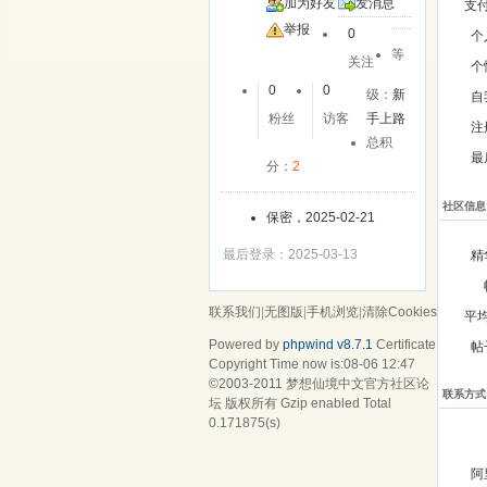
加为好友
发消息
支
举报
0
个
等
关注
个
0
0
级：
新
自
粉丝
访客
手上路
注
总积
最
分：
2
社区信息
保密，2025-02-21
最后登录：2025-03-13
精
联系我们
|
无图版
|
手机浏览
|
清除Cookies
平
Powered by
phpwind v8.7.1
Certificate
帖
Copyright Time now is:08-06 12:47
©2003-2011
梦想仙境中文官方社区论
联系方式
坛
版权所有 Gzip enabled
Total
0.171875(s)
阿