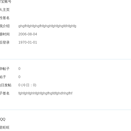
付宝账号
人主页
性签名
我介绍
ghgfhfghfghgfhfghghfghfghgfdhfghfg
册时间
2006-08-04
后登录
1970-01-01
华帖子
0
帖子
0
均日发帖
0 (今日：0)
子签名
fghfghfghhfghfghgfhgfdfghdhhgfhf
QQ
里旺旺