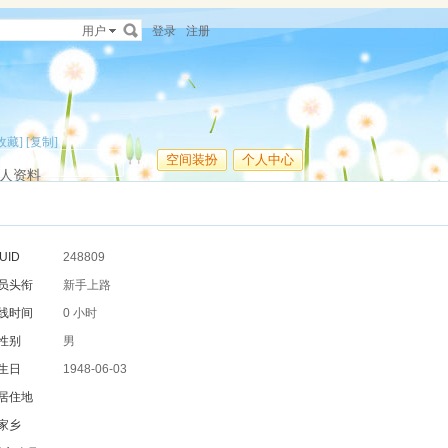
用户
登录
注册
收藏]
[复制]
空间装扮
个人中心
人资料
UID
248809
员头衔
新手上路
线时间
0 小时
性别
男
生日
1948-06-03
居住地
家乡