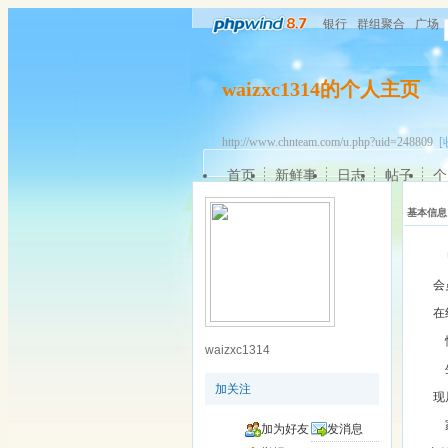
银行
群组聚合
广场
waizxc1314的个人主页
http://www.chnteam.com/u.php?uid=248809
[
首页
新鲜事
日志
帖子
个
基本信息
会
在
waizxc1314
加关注
现
加为好友
发消息