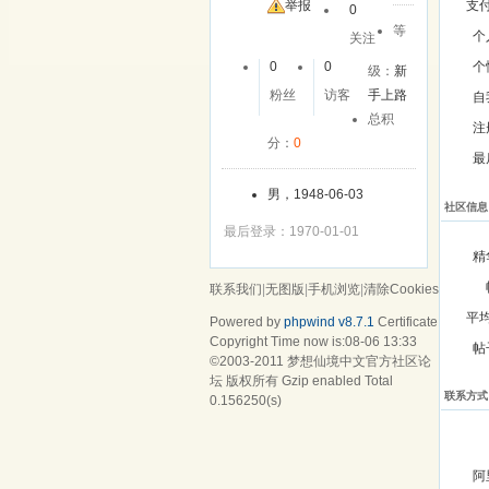
举报
支
0
等
个
关注
0
0
个
级：
新
粉丝
访客
手上路
自
总积
注
分：
0
最
男，1948-06-03
社区信息
最后登录：1970-01-01
精
联系我们
|
无图版
|
手机浏览
|
清除Cookies
平
Powered by
phpwind v8.7.1
Certificate
Copyright Time now is:08-06 13:33
帖
©2003-2011
梦想仙境中文官方社区论
坛
版权所有 Gzip enabled
Total
联系方式
0.156250(s)
阿