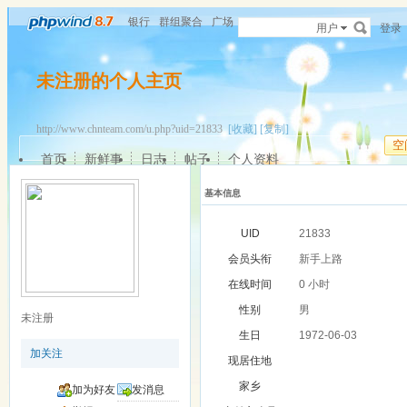
银行
群组聚合
广场
用户
登录
未注册的个人主页
http://www.chnteam.com/u.php?uid=21833
[收藏]
[复制]
空
首页
新鲜事
日志
帖子
个人资料
基本信息
UID
21833
会员头衔
新手上路
在线时间
0 小时
性别
男
未注册
生日
1972-06-03
加关注
现居住地
家乡
加为好友
发消息