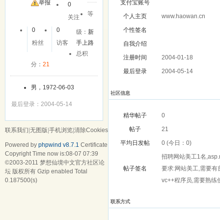
举报
支付宝账号
0
等
个人主页
www.haowan.cn
关注
0
0
个性签名
级：
新
粉丝
访客
手上路
自我介绍
总积
注册时间
2004-01-18
分：
21
最后登录
2004-05-14
男，1972-06-03
社区信息
最后登录：2004-05-14
精华帖子
0
帖子
21
联系我们
|
无图版
|
手机浏览
|
清除Cookies
平均日发帖
0 (今日：0)
Powered by
phpwind v8.7.1
Certificate
Copyright Time now is:08-07 07:39
招聘网站美工1名,asp.n
©2003-2011
梦想仙境中文官方社区论
帖子签名
要求:网站美工,需要有良
坛
版权所有 Gzip enabled
Total
vc++程序员,需要熟
0.187500(s)
联系方式