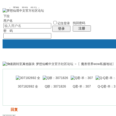
图酷
群组
银行
下拉
用户名
找回密码
记住登录
注册
登录
密 码
梦想仙境中文官方社区论坛
>
〖魔兽世界wow私服地址〗
银行
群组聚合
我的空间
帖子
307182692 全
Q群：3071826
Q君-羊：307
Q-Q君-羊：3
发帖
回复