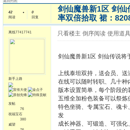
返回列表
剑仙魔兽新1区 剑
42
0
率双倍拾取 裙：8208
阅读
回复
离线
77417741
只看楼主
倒序阅读
使用道
剑仙魔兽新1区 剑仙传说将于
上线泰坦双持，送会员、送
新手上路
在线可以随时转职、几十种
版本设置简单，每个阶段的
五维全加粉色装备可以祭炼
发帖
特色坐骑、专属宝石、魂卡
76
祝福宝石
发
380
成长神器、可锻造、可强化
威望
76