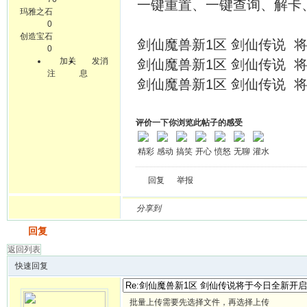
一键重置、一键查询、解卡
玛雅之石
0
创造宝石
剑仙魔兽新1区 剑仙传说 将于20
0
加关
发消
剑仙魔兽新1区 剑仙传说 将于20
注
息
剑仙魔兽新1区 剑仙传说 将于20
评价一下你浏览此帖子的感受
精彩
感动
搞笑
开心
愤怒
无聊
灌水
回复
举报
分享到
发帖
回复
返回列表
快速回复
批量上传需要先选择文件，再选择上传