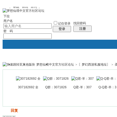
图酷
群组
银行
下拉
用户名
找回密码
记住登录
注册
登录
密 码
梦想仙境中文官方社区论坛
>
〖梦幻西游私服地址〗
>
银行
群组聚合
我的空间
帖子
307182692 全
Q群：3071826
Q君-羊：307
Q-Q君-羊：3
发帖
回复