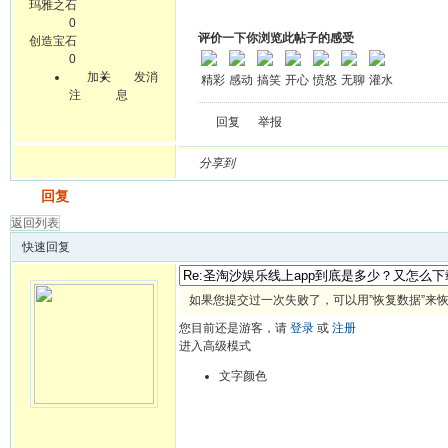
玛雅之石
0
评价一下你浏览此帖子的感受
创造宝石
0
加关
发消
精彩
感动
搞笑
开心
愤怒
无聊
灌水
注
息
回复
举报
分享到
发帖
回复
返回列表
快速回复
如果您提交过一次失败了，可以用”恢复数据”来
您目前还是游客，请
登录
或
注册
进入高级模式
文字颜色