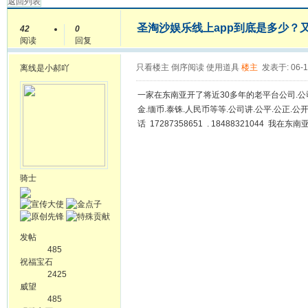
返回列表
圣淘沙娱乐线上app到底是多少？
42
0
阅读
回复
只看楼主
倒序阅读
使用道具
楼主
发表于: 06-1
离线
是小郝吖
一家在东南亚开了将近30多年的老平台公司.公司支
金.缅币.泰铢.人民币等等.公司讲.公平.公正.公开.（
话 17287358651 . 18488321044 我在东
骑士
发帖
485
祝福宝石
2425
威望
485