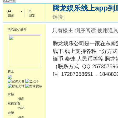
返回列表
腾龙娱乐线上app
44
0
阅读
回复
链接]
离线
是小郝吖
只看楼主
倒序阅读
使用道
腾龙娱乐公司是一家在东南亚
线下.线上支持各种上分方式.支
缅币.泰铢.人民币等等.腾龙娱乐
（联系方式 QQ 257357
骑士
话 17287358651 . 184883
发帖
485
祝福宝石
2425
威望
485