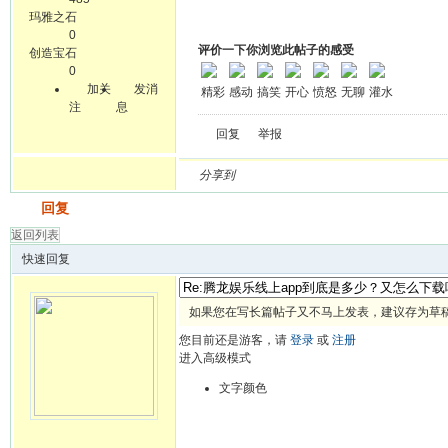
玛雅之石
0
评价一下你浏览此帖子的感受
创造宝石
0
加关
发消
精彩
感动
搞笑
开心
愤怒
无聊
灌水
注
息
回复
举报
分享到
发帖
回复
返回列表
快速回复
如果您在写长篇帖子又不马上发表，建议存为草
您目前还是游客，请
登录
或
注册
进入高级模式
文字颜色