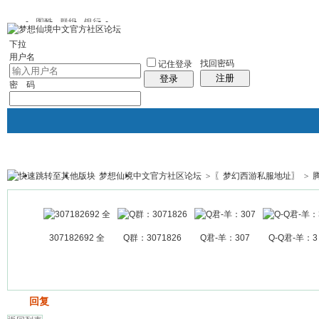
图酷
群组
银行
下拉
用户名
找回密码
记住登录
注册
登录
密 码
梦想仙境中文官方社区论坛
>
〖梦幻西游私服地址〗
>
银行
群组聚合
我的空间
帖子
307182692 全
Q群：3071826
Q君-羊：307
Q-Q君-羊：3
发帖
回复