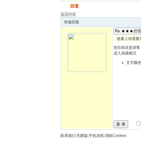
发帖
回复
返回列表
快速回复
批量上传需要
您目前还是游客
进入高级模式
文字颜
发 布
联系我们
|
无图版
|
手机浏览
|
清除Cookies