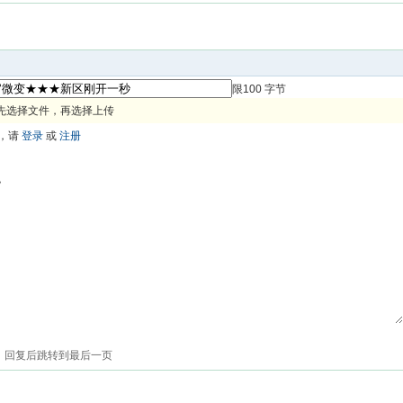
限100 字节
先选择文件，再选择上传
，请
登录
或
注册
色
回复后跳转到最后一页