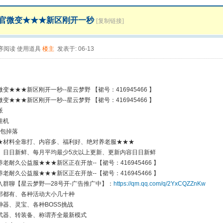
官微变★★★新区刚开一秒
[复制链接]
序阅读
使用道具
楼主
发表于: 06-13
变★★★新区刚开一秒--星云梦野 【裙号：416945466 】
变★★★新区刚开一秒--星云梦野 【裙号：416945466 】
派
挂机
包掉落
★材料全靠打、内容多、福利好、绝对养老服★★★
日日新鲜、每月平均最少5次以上更新、更新内容日日新鲜
老耐久公益服★★★新区正在开放--【裙号：416945466 】
老耐久公益服★★★新区正在开放--【裙号：416945466 】
入群聊【星云梦野—28号开-广告推广中】：
https://qm.qq.com/q/2YxCQZZnKw
部都有、各种活动大小几十种
神器、灵宝、各种BOSS挑战
武器、转装备、称谓齐全最新模式