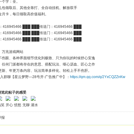
一个字：全。
礼包领取后、其他全靠打、全自动挂机、解放双手
金月卡，每日领取高价值福利。
416945466 ███ ███传送门：416945466 ███
416945466 ███ ███传送门：416945466 ███
416945466 ███ ███传送门：416945466 ███
、万兆游戏网站
不伤眼、各种界面细节优化到极致、只为你玩的时候舒心安逸
、任何门派都有存在的意思、搭配玩法、呕心沥血、匠心之作
更新、年更万条内容、玩法简单多样化、轻松上手不伤肝。
入群聊【星云梦野—28号开-广告推广中】：
https://qm.qq.com/q/2YxCQZZnKw
浏览此帖子的感受
搞笑
开心
愤怒
无聊
灌水
举报