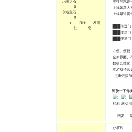
玛雅之石
主打的就是
0
上线领新人
创造宝石
上线赠送黄
0
------------
加关
发消
███传送门：
注
息
███传送门：
███传送门：
方便、便捷
全新界面、
数据合理化
本游戏持续
点击链接加
评价一下你
精彩
感动
回复
分享到