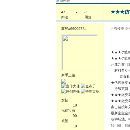
返回列表
★★★仿
47
0
阅读
回复
只看楼主
倒
离线
a6600972a
★★★仿官微
★★★仿官微
开放九黎门
材料自动
新手上路
装备礼
★仿官微变
持续更新、
★★★微变养
发帖
★★★微变养
18
点击链接加
祝福宝石
最新宝宝全
90
各种玩法、
威望
转门派、转
18