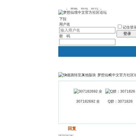
图酷
群组
银行
下拉
用户名
记住登
登录
密 码
梦想仙境中文官方社区
银行
群组聚合
我的空间
307182692 全
Q群：3071826
发帖
回复