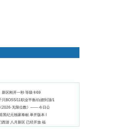
快捷通道
新区刚开一秒 等级卡69
只BOSS/11职业平衡/白嫖到顶/1
2026·无限位数》—— 今日公
暗黑纪元独家奉献 单开版本 I
西游 八月新区 已经开放 福