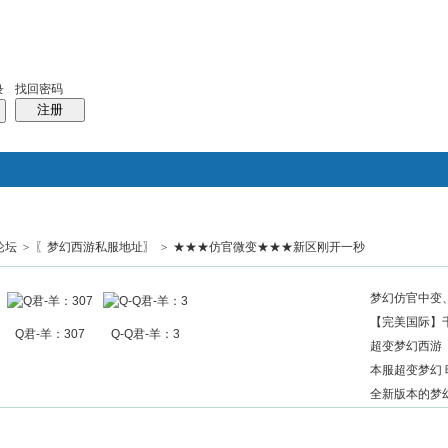
找回密码
录
注册
论坛
>
〖梦幻西游私服地址〗
>
★★★仿官微变★★★新区刚开一秒
搜索
帖子
热搜：
结婚
母婴
phpwind
梦幻仿官中变、
【完美国际】千
Q君-羊：307
Q-Q君-羊：3
超变梦幻西游《
本服超变梦幻 
全新版本的梦幻