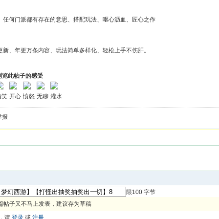
、任何门派都有存在的意思、搭配玩法、呕心沥血、匠心之作
更新、年更万条内容、玩法简单多样化、轻松上手不伤肝。
浏览此帖子的感受
搞笑
开心
愤怒
无聊
灌水
举报
限100 字节
篇帖子又不马上发表，建议存为草稿
，请
登录
或
注册