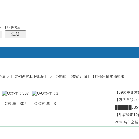
找回密码
录
注册
论坛
>
〖梦幻西游私服地址〗
>
【双线】【梦幻西游】【打怪出抽奖抽奖出 ..
搜索
帖子
热搜：
结婚
母婴
phpwind
【69级单开梦
【万亿单职业
Q君-羊：307
Q-Q君-羊：3
██████3
【斗者绿毒10
2026马年全