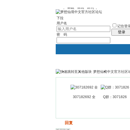
图酷
群组
银行
下拉
用户名
记住登
登录
密 码
梦想仙境中文官方社区
银行
群组聚合
我的空间
307182692 全
Q群：3071826
发帖
回复