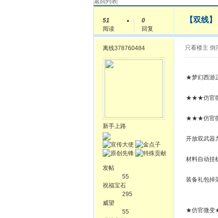
返回列表
【双线】
51
0
阅读
回复
只看楼主
倒
离线
378760484
★梦幻西游
★★★仿官微
★★★仿官微
新手上路
开放双武器
材料自动挂机
发帖
55
装备礼包掉落
祝福宝石
295
威望
★仿官微变
55