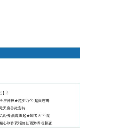
快捷通道
幻】3
-全屏神技★超变万亿-超爽连击
35元天魔兽微变特
亿真伤-战魔崛起★霸者天下-魔
新精心制作双端修仙西游养老超变