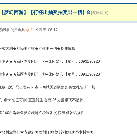
【梦幻西游】【打怪出抽奖抽奖出一切】8
[复制链接]
序阅读
使用道具
楼主
发表于: 06-12
正式内测★打怪出抽奖★抽奖出一切★欢迎体验
变★★★新区内测刚开一秒--休闲娱乐 【裙号：1093196928 】
变★★★新区内测刚开一秒--休闲娱乐 【裙号：1093196928 】
九黎门派 只出售点卡 点卡商城买超级盲盒 稀世礼包 开一切
 点卡 仙玉可刷 宝宝转生 兽魂 36技能 带飞不是梦
 160自选装备灵饰就是终极装备 好获得 做神话属性
★材料全靠打★内容多★福利好★绝对养老服★不卡材料★