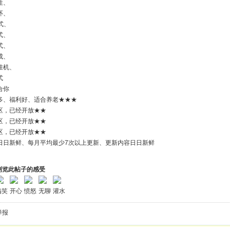
性、
环、
式、
式、
式、
成、
挂机、
式
合你
多、福利好、适合养老★★★
区，已经开放★★
区，已经开放★★
区，已经开放★★
日日新鲜、每月平均最少7次以上更新、更新内容日日新鲜
浏览此帖子的感受
搞笑
开心
愤怒
无聊
灌水
举报