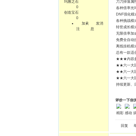
玛雅之石
刀刀掉落属
0
各种倍率光
创造宝石
DNF强化模
0
各种挑战模
加关
发消
转世成长模
注
息
无限倍率加
免费全自动
离线挂机模
总有一款适
★★★内容
★★六一大
★★六一大
★★六一大
持续更新、
评价一下你
精彩
感动
回复