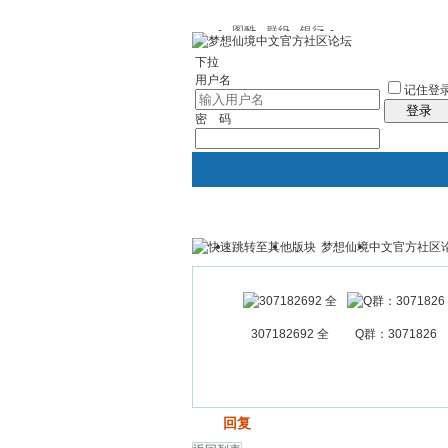
图酷
群组
银行
下拉
用户名
记住登
登录
密 码
梦想仙境中文官方社区
银行
群组聚合
我的空间
307182692 全
Q群：3071826
发帖
回复