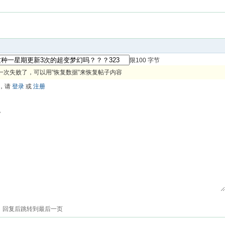
限100 字节
一次失败了，可以用”恢复数据”来恢复帖子内容
，请
登录
或
注册
色
回复后跳转到最后一页