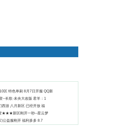
快捷通道
0区 特色单刷 8月7日开服 QQ新
中变--长歌·未央大改版 君羊：1
西游 八月新区 已经开放 福
变★★★新区刚开一秒--星云梦
幻公益服刚开 福利多多 8.7