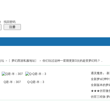
找回密码
录
注册
论坛
>
〖梦幻西游私服地址〗
>
你们玩过这种一星期更新3次的超变梦幻吗？ ..
搜索
帖子
热搜：
结婚
母婴
phpwind
通灵魔兽』·新1
全新梦s幻fff
Q君-羊：307
Q-Q君-羊：3
全新版本的梦幻
★★★仿官微
仿官三经脉 梦