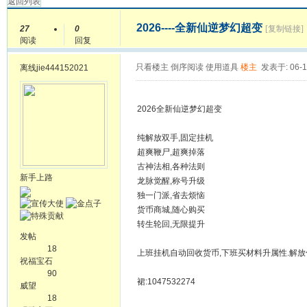
返回列表
2026----全新仙逆梦幻超变
27
0
[复制链接]
阅读
回复
只看楼主
倒序阅读
使用道具
楼主
发表于: 06-1
离线
jie444152021
2026全新仙逆梦幻超变
纯解放双手,固定挂机
超爽鞭尸,超爽掉落
古神法相,各种法则
新手上路
龙脉觉醒,称号升级
独一门派,省去烦恼
货币商城,随心购买
转生轮回,无限提升
发帖
18
上班挂机自动回收货币,下班买材料升属性.解放
祝福宝石
90
裙:1047532274
威望
18