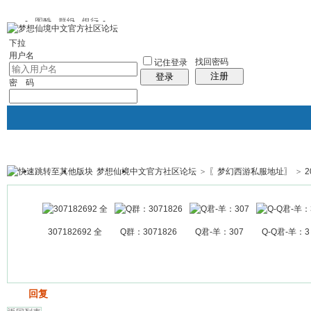
图酷
群组
银行
下拉
用户名
找回密码
记住登录
注册
登录
密 码
梦想仙境中文官方社区论坛
>
〖梦幻西游私服地址〗
>
2
银行
群组聚合
我的空间
帖子
307182692 全
Q群：3071826
Q君-羊：307
Q-Q君-羊：3
发帖
回复