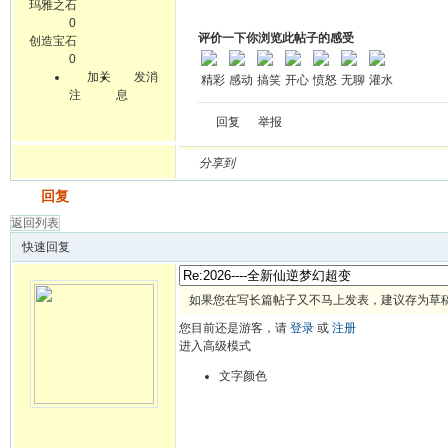
玛雅之石
0
评价一下你浏览此帖子的感受
创造宝石
0
加关
发消
精彩
感动
搞笑
开心
愤怒
无聊
灌水
注
息
回复
举报
分享到
发帖
回复
返回列表
快速回复
如果您在写长篇帖子又不马上发表，建议存为草
您目前还是游客，请
登录
或
注册
进入高级模式
文字颜色