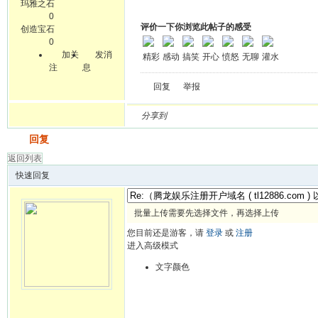
玛雅之石
0
评价一下你浏览此帖子的感受
创造宝石
0
加关
发消
精彩
感动
搞笑
开心
愤怒
无聊
灌水
注
息
回复
举报
分享到
发帖
回复
返回列表
快速回复
批量上传需要先选择文件，再选择上传
您目前还是游客，请
登录
或
注册
进入高级模式
文字颜色