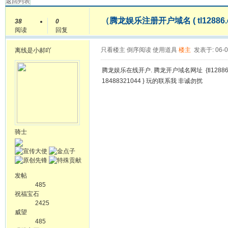
返回列表
（腾龙娱乐注册开户域名 ( tl1288
38
0
阅读
回复
只看楼主
倒序阅读
使用道具
楼主
发表于: 06-0
离线
是小郝吖
腾龙娱乐在线开户. 腾龙开户域名网址 {tl1288
18488321044 } 玩的联系我 非诚勿扰
骑士
发帖
485
祝福宝石
2425
威望
485