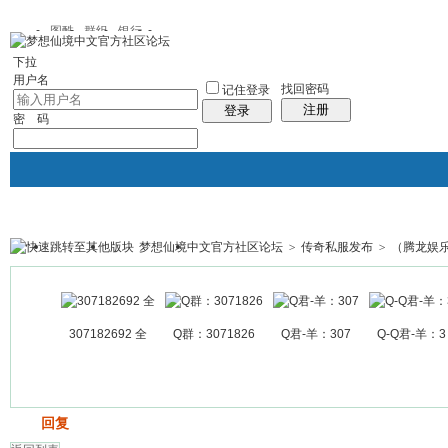
图酷
群组
银行
下拉
用户名
找回密码
记住登录
注册
登录
密 码
梦想仙境中文官方社区论坛
>
传奇私服发布
>
（腾龙娱乐注册
银行
群组聚合
我的空间
帖子
307182692 全
Q群：3071826
Q君-羊：307
Q-Q君-羊：3
发帖
回复