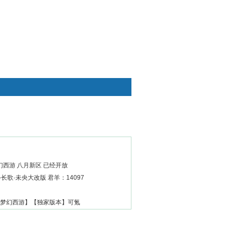
快捷通道
西游 八月新区 已经开放
长歌·未央大改版 君羊：14097
变梦幻西游】【独家版本】可氪