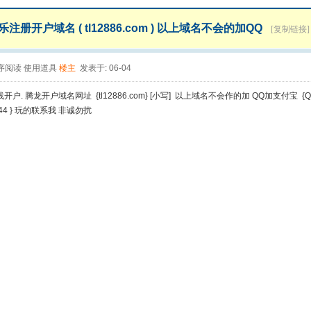
注册开户域名 ( tl12886.com ) 以上域名不会的加QQ
[复制链接]
序阅读
使用道具
楼主
发表于: 06-04
户. 腾龙开户域名网址 {tl12886.com} [小写] 以上域名不会作的加 QQ加支付宝 
044 } 玩的联系我 非诚勿扰