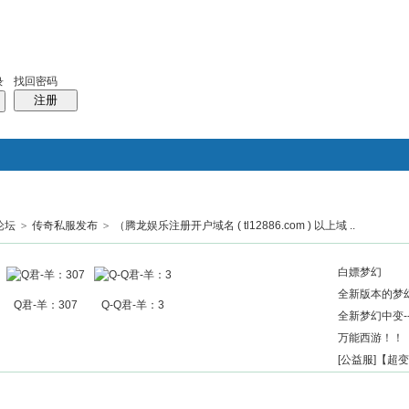
找回密码
录
注册
论坛
>
传奇私服发布
>
（腾龙娱乐注册开户域名 ( tl12886.com ) 以上域 ..
搜索
帖子
热搜：
结婚
母婴
phpwind
白嫖梦幻
全新版本的梦幻
Q君-羊：307
Q-Q君-羊：3
全新梦幻中变--
万能西游！！
[公益服]【超