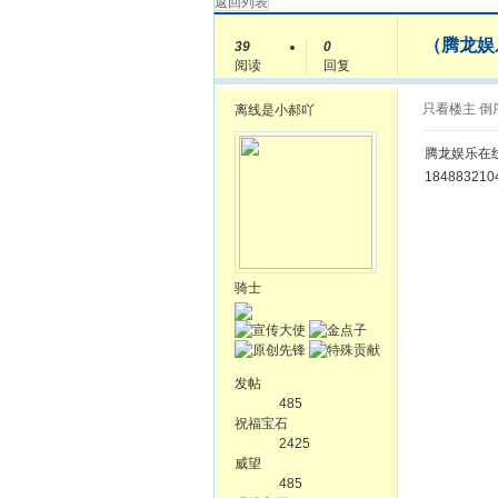
返回列表
（腾龙娱乐
39
0
阅读
回复
只看楼主
倒
离线
是小郝吖
腾龙娱乐在线开
18488321
骑士
发帖
485
祝福宝石
2425
威望
485