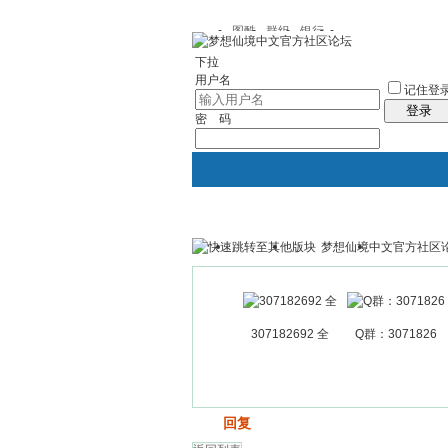
图酷
群组
银行
下拉
用户名
记住登
登录
密 码
梦想仙境中文官方社区
银行
群组聚合
我的空间
307182692 全
Q群：3071826
发帖
回复