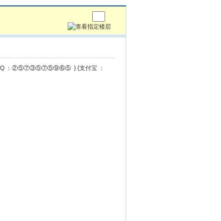
{QQ ：②⑤⑦③⑤⑦⑤⑨⑥⑤ } {支付宝 ：