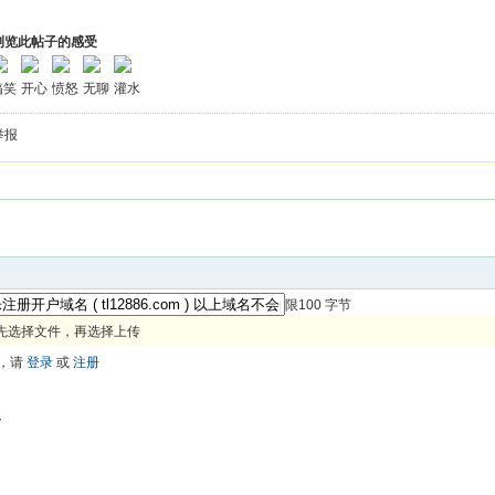
浏览此帖子的感受
搞笑
开心
愤怒
无聊
灌水
举报
限100 字节
先选择文件，再选择上传
，请
登录
或
注册
色