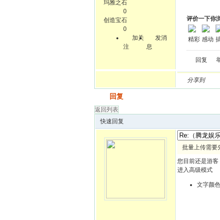
玛雅之石
0
评价一下你
创造宝石
0
加关
发消
精彩
感动
注
息
回复
分享到
发帖
回复
返回列表
快速回复
批量上传需要
您目前还是游客
进入高级模式
文字颜