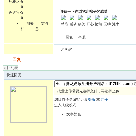
玛雅之石
0
评价一下你浏览此帖子的感受
创造宝石
0
加关
发消
精彩
感动
搞笑
开心
愤怒
无聊
灌水
注
息
回复
举报
分享到
发帖
回复
返回列表
快速回复
批量上传需要先选择文件，再选择上传
您目前还是游客，请
登录
或
注册
进入高级模式
文字颜色