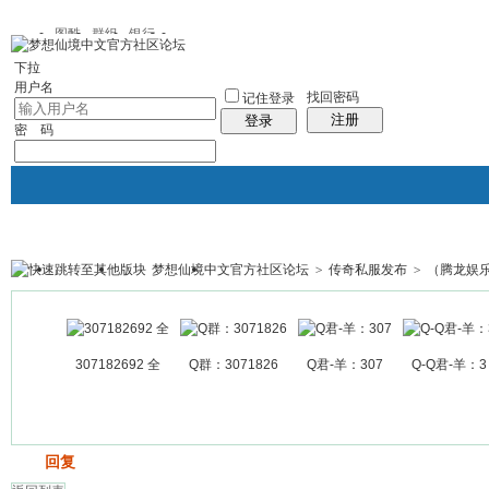
图酷
群组
银行
下拉
用户名
找回密码
记住登录
注册
登录
密 码
梦想仙境中文官方社区论坛
>
传奇私服发布
>
（腾龙娱乐注册
银行
群组聚合
我的空间
帖子
307182692 全
Q群：3071826
Q君-羊：307
Q-Q君-羊：3
发帖
回复