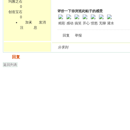
玛雅之石
0
评价一下你浏览此帖子的感受
创造宝石
0
加关
发消
精彩
感动
搞笑
开心
愤怒
无聊
灌水
注
息
回复
举报
分享到
发帖
回复
返回列表