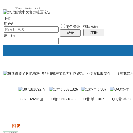
图酷
群组
银行
下拉
用户名
找回密码
记住登录
注册
登录
密 码
梦想仙境中文官方社区论坛
>
传奇私服发布
>
（腾龙娱乐注册
银行
群组聚合
我的空间
帖子
307182692 全
Q群：3071826
Q君-羊：307
Q-Q君-羊：3
发帖
回复