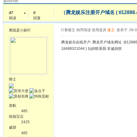
返回列表
（腾龙娱乐注册开户域名 ( tl1288
47
0
阅读
回复
只看楼主
倒序阅读
使用道具
楼主
发表于: 06-0
离线
是小郝吖
腾龙娱乐在线开户. 腾龙开户域名网址 {tl1288
18488321044 } 玩的联系我 非诚勿扰
骑士
发帖
485
祝福宝石
2425
威望
485