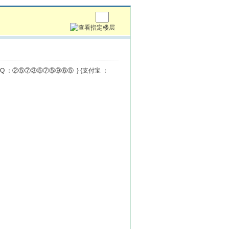
{QQ ：②⑤⑦③⑤⑦⑤⑨⑥⑤ } {支付宝 ：