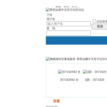
图酷
群组
银行
下拉
用户名
记住登
登录
密 码
梦想仙境中文官方社区
银行
群组聚合
我的空间
307182692 全
Q群：3071826
发帖
回复