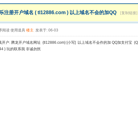
注册开户域名 ( tl12886.com ) 以上域名不会的加QQ
[复制链接]
序阅读
使用道具
楼主
发表于: 06-03
户. 腾龙开户域名网址 {tl12886.com} [小写] 以上域名不会作的加 QQ加支付宝 
044 } 玩的联系我 非诚勿扰