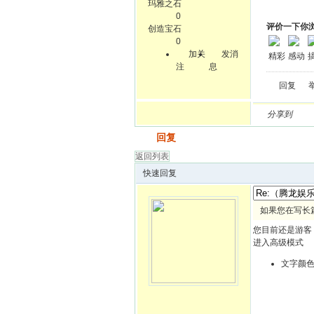
玛雅之石
0
评价一下你
创造宝石
0
加关
发消
精彩
感动
注
息
回复
分享到
发帖
回复
返回列表
快速回复
如果您在写长
您目前还是游客
进入高级模式
文字颜