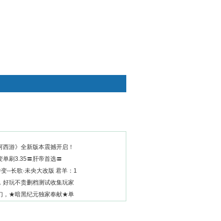
快捷通道
河西游》全新版本震撼开启！
单刷3.35〓肝帝首选〓
中变--长歌·未央大改版 君羊：1
，好玩不贵删档测试收集玩家
幻，★暗黑纪元独家奉献★单