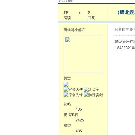
返回列表
（腾龙娱乐
39
0
阅读
回复
只看楼主
倒
离线
是小郝吖
腾龙娱乐在线开
18488321
骑士
发帖
485
祝福宝石
2425
威望
485