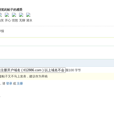
浏览此帖子的感受
搞笑
开心
愤怒
无聊
灌水
举报
限100 字节
篇帖子又不马上发表，建议存为草稿
，请
登录
或
注册
色