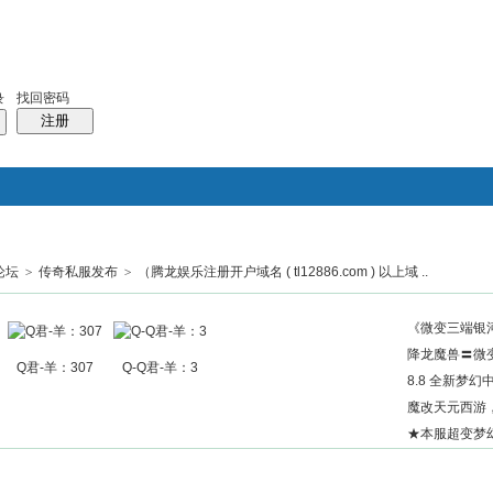
找回密码
录
注册
论坛
>
传奇私服发布
>
（腾龙娱乐注册开户域名 ( tl12886.com ) 以上域 ..
搜索
帖子
热搜：
结婚
母婴
phpwind
《微变三端银
降龙魔兽〓微变
Q君-羊：307
Q-Q君-羊：3
8.8 全新梦幻
魔改天元西游
★本服超变梦