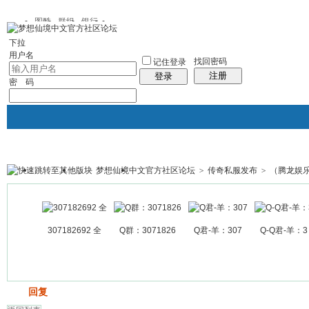
图酷
群组
银行
下拉
用户名
找回密码
记住登录
注册
登录
密 码
梦想仙境中文官方社区论坛
>
传奇私服发布
>
（腾龙娱乐注册
银行
群组聚合
我的空间
帖子
307182692 全
Q群：3071826
Q君-羊：307
Q-Q君-羊：3
发帖
回复