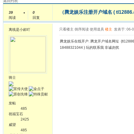
返回列表
（腾龙娱乐注册开户域名 ( tl1288
39
0
阅读
回复
只看楼主
倒序阅读
使用道具
楼主
发表于: 06-0
离线
是小郝吖
腾龙娱乐在线开户. 腾龙开户域名网址 {tl1288
18488321044 } 玩的联系我 非诚勿扰
骑士
发帖
485
祝福宝石
2425
威望
485