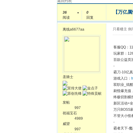
返回列表
【万亿属
36
0
阅读
回复
只看楼主
倒
离线
a6677aa
客服QQ：11
玩家群：126
百款公益页
-
霸刀-10亿
圣骑士
游戏入口：
h
双职业_炫酷
刷怪爆充值
终极切割横
发帖
新区活动+
997
万只BOSS
祝福宝石
不管大小怪都
4989
-
威望
霸者天下-魔
997