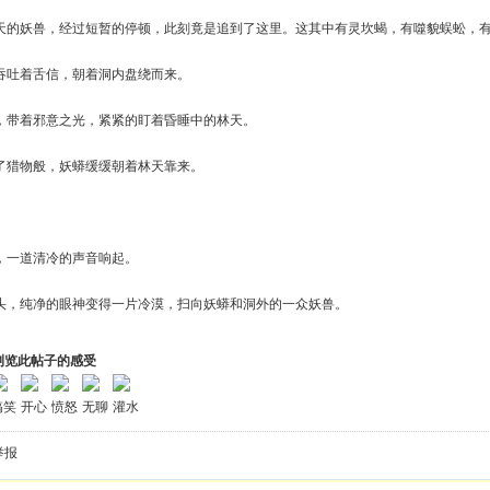
的妖兽，经过短暂的停顿，此刻竟是追到了这里。这其中有灵坎蝎，有噬貌蜈蚣，有
吐着舌信，朝着洞内盘绕而来。
带着邪意之光，紧紧的盯着昏睡中的林天。
猎物般，妖蟒缓缓朝着林天靠来。
一道清冷的声音响起。
，纯净的眼神变得一片冷漠，扫向妖蟒和洞外的一众妖兽。
浏览此帖子的感受
搞笑
开心
愤怒
无聊
灌水
举报