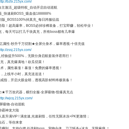
ttp://bztx.215yx.com/
随自主激活_超级特权_自动开启自动巡航
_快速刷BOSS_吸血值188888%
版_BOSS100%掉真充_每日跨服征战
拾取！超高爆率，BOSS必掉珍稀装备，打宝即赚，轻松毕业！
充，每天可以打几千块真充，所有boss都有几率爆
百亿属性-秒升千万切割★全屏分身术，爆率透视-十倍充值
ttp://zssj.215yx.com/
,经验提升500%，无限分身启航套装伴君而行！
真充，真充爆满地！砍瓜切菜！
身术，属性暴涨！暴涨！免费的爆率透视！
爆，上线半小时，真充送送送！
视戒指，开启火眼金睛，透视高阶材料终极装备！
力★千万攻武器，横扫全服-全屏吸物-怪爆真充点
ttp://wjcq.215yx.com/
屏吸物-自动巡航
称霸神龙大陆
S,直升满VIP ! 满攻速,光速刷怪，任性无限冰冻+PK更激情；
钻石，等你来拿
赚到，支持白嫖 任选秒boss，宠物合体，刀刀斩杀+冰冻，无限麻痹 ！