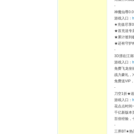
-
神魔仙尊0.
游戏入口：
h
★充值尽享0
★首充送专
★累计签到极
★还有守护
-
3D漂在江湖
游戏入口：
h
免费飞龙坐
战力豪礼，
免费送VIP
-
刀空1折★送
游戏入口：
h
花点点时间
千亿新版本
百倍经验，
-
三界BT★热