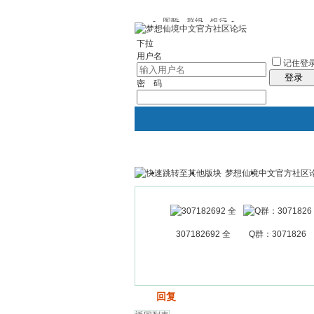
图酷
群组
银行
下拉
用户名
记住登
登录
密 码
梦想仙境中文官方社区
银行
群组聚合
我的空间
307182692 全
Q群：3071826
发帖
回复