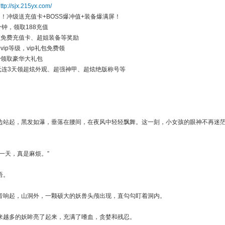
ttp://sjx.215yx.com/
！冲级送充值卡+BOSS爆冲值+装备爆满屏！
分钟，领取188充值
领免费充值卡、超姐装备等奖励
vip等级，vip礼包免费领
费领取豪华大礼包
0元连3天领超炫外观、超强神甲、超炫绝版称号等
站起，黑发如瀑，垂落在腰间，在夜风中轻轻飘舞。这一刻，小女孩的眼神不再迷茫
一天，真是麻烦。”
语。
响起，山洞外，一颗硕大的妖兽头颅出现，直勾勾盯着洞内。
越多的妖眸亮了起来，充满了嗜血，贪婪和残忍。