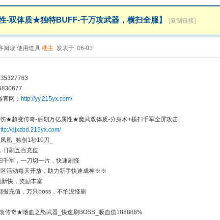
性-双体质★独特BUFF-千万攻武器，横扫全服】
[复制链接]
序阅读
使用道具
楼主
发表于: 06-03
35327763
830677
游官网：
http://yy.215yx.com/
真伤★超变传奇-后期万亿属性★魔武双体质-分身术+横扫千军全屏攻击
ttp://djxzbd.215yx.com/
凤凰_独创1秒10刀_
，日刷五百充值
扫千军，一刀切一片，快速刷怪
全区活动每天开放，助力新手快速成神※※
刷新快，奖励丰富
报充值，万只boss，不怕没怪刷
改传奇★嗜血之怒武器_快速刷BOSS_吸血值188888%