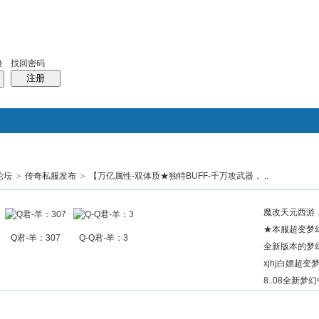
找回密码
录
注册
论坛
>
传奇私服发布
>
【万亿属性-双体质★独特BUFF-千万攻武器， ..
搜索
帖子
热搜：
结婚
母婴
phpwind
魔改天元西游
★本服超变梦
Q君-羊：307
Q-Q君-羊：3
全新版本的梦幻
xjhj白嫖超变梦
8..08全新梦