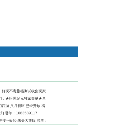
快捷通道
，好玩不贵删档测试收集玩家
幻，★暗黑纪元独家奉献★单
西游 八月新区 已经开放 福
幻 君羊：1083589117
幻中变--长歌·未央大改版 君羊：