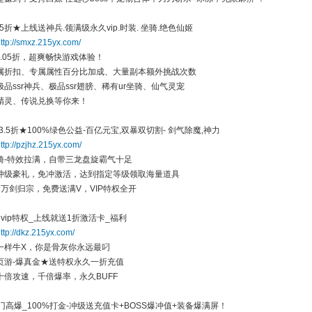
05折★上线送神兵.领满级永久vip.时装. 坐骑.绝色仙姬
ttp://smxz.215yx.com/
.05折，超爽畅快游戏体验！
属折扣、专属属性百分比加成、大量副本额外挑战次数
品ssr神兵、极品ssr翅膀、稀有ur坐骑、仙气灵宠
精灵、传说兑换等你来！
3.5折★100%绿色公益-百亿元宝,双暴双切割- 剑气除魔,神力
ttp://pzjhz.215yx.com/
骑-特效拉满，自带三龙盘旋霸气十足
冲级豪礼，免冲激活，达到指定等级领取海量道具
，万剑归宗，免费送满V，VIP特权全开
vip特权_上线就送1折激活卡_福利
ttp://dkz.215yx.com/
一样牛X，你是骨灰你永远最叼
页游-爆真金★送特权永久一折充值
十倍攻速，千倍爆率，永久BUFF
门高爆_100%打金-冲级送充值卡+BOSS爆冲值+装备爆满屏！