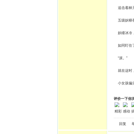
追击着林天
五级妖蟒吞
妖瞳冰冷，
如同盯住了
“滚。”
就在这时，
小女孩偏头
评价一下你
精彩
感动
回复