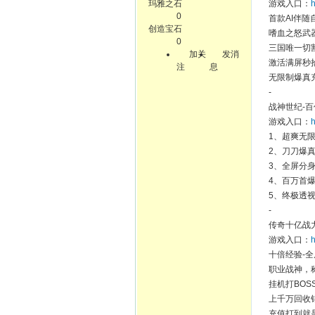
玛雅之石
游戏入口：
h
0
首款AI伴
创造宝石
嗜血之怒武器
0
三国唯一切割
加关
发消
激活满屏秒
注
息
无限制爆真
-
战神世纪-
游戏入口：
h
1、超爽无限
2、刀刀爆
3、全屏分
4、百万首
5、终极透
-
传奇十亿战
游戏入口：
h
十倍经验-全
职业战神，
挂机打BOS
上千万回收
充值打到就是