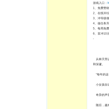
游戏入口：
h
1、免费赞助
2、在线30
3、冲等级
4、做任务升
5、每周免
6、首冲1
-
从林天旁边
和深邃。
“每年的这
小女孩自
奇异的声音
随后，越来