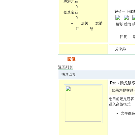
玛雅之石
0
评价一下你
创造宝石
0
加关
发消
精彩
感动
注
息
回复
分享到
发帖
回复
返回列表
快速回复
如果您提交过
您目前还是游客
进入高级模式
文字颜