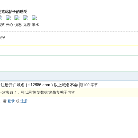
浏览此帖子的感受
搞笑
开心
愤怒
无聊
灌水
举报
限100 字节
一次失败了，可以用”恢复数据”来恢复帖子内容
，请
登录
或
注册
色