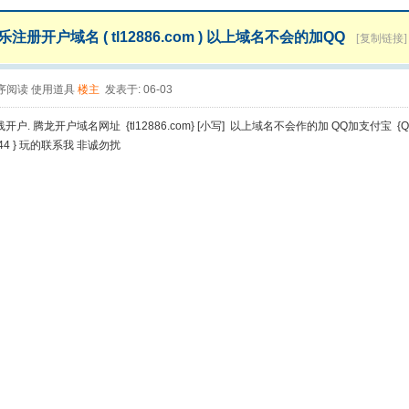
注册开户域名 ( tl12886.com ) 以上域名不会的加QQ
[复制链接]
序阅读
使用道具
楼主
发表于: 06-03
户. 腾龙开户域名网址 {tl12886.com} [小写] 以上域名不会作的加 QQ加支付宝 
044 } 玩的联系我 非诚勿扰