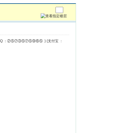
{QQ ：②⑤⑦③⑤⑦⑤⑨⑥⑤ } {支付宝 ：