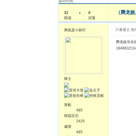
返回列表
（腾龙娱乐
31
0
阅读
回复
只看楼主
倒
离线
是小郝吖
腾龙娱乐在线开
18488321
骑士
发帖
485
祝福宝石
2425
威望
485