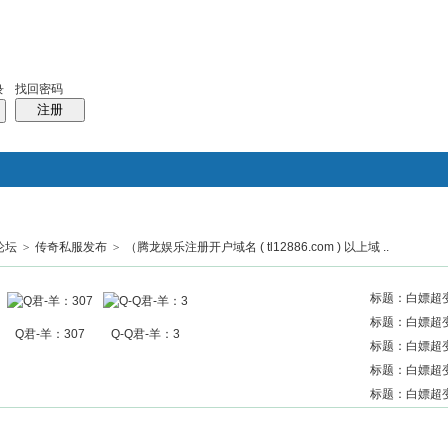
找回密码
录
注册
论坛
>
传奇私服发布
>
（腾龙娱乐注册开户域名 ( tl12886.com ) 以上域 ..
搜索
帖子
热搜：
结婚
母婴
phpwind
标题：白嫖超变梦
标题：白嫖超变梦
Q君-羊：307
Q-Q君-羊：3
标题：白嫖超变梦
标题：白嫖超变梦
标题：白嫖超变梦