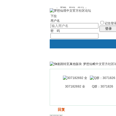
图酷
群组
银行
下拉
用户名
记住登
登录
密 码
梦想仙境中文官方社区
银行
群组聚合
我的空间
307182692 全
Q群：3071826
发帖
回复