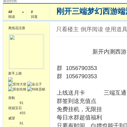
返回列表
刚开三端梦幻西游端游
48
0
阅读
回复
离线
花活唐
只看楼主
倒序阅读
使用道
新开内测西游 欢
群 1056790353
新手上路
群 1056790353
上线送月卡 三端互通
发帖
群签到送充值点
91
祝福宝石
免费挂机，无限挂
455
每日水群超值福利
威望
91
只要有时间，白嫖也能干到