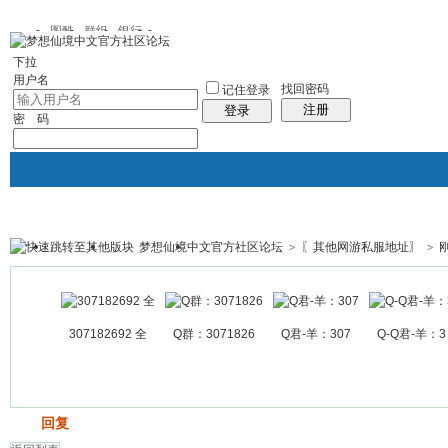
图酷
群组
银行
下拉
用户名
找回密码
记住登录
注册
登录
密 码
梦想仙境中文官方社区论坛
>
〖其他网游私服地址〗
>
银行
群组聚合
我的空间
帖子
307182692 全
Q群：3071826
Q君-羊：307
Q-Q君-羊：3
发帖
回复