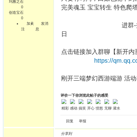
玛雅之石
完美魂玉 宝宝转生 特色爬
0
创造宝石
0
加关
发消
进群-推广人花活唐 88
注
息
日
点击链接加入群聊【新开内
https://qm.qq
刚开三端梦幻西游端游 活动
评价一下你浏览此帖子的感受
精彩
感动
搞笑
开心
愤怒
无聊
灌水
回复
举报
分享到