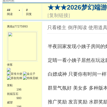
返回列表
★★★2026梦幻端
44
0
阅读
回复
[复制链接]
离线
q77275993
只看楼主
倒序阅读
使用道
半夜回家发现小姨子房间的
定睛一看小姨子居然在玩这
侠客
白嫖成神 只要你有时间一
发帖
群里气氛好 美女多 多种版
196
祝福宝石
980
推广奖励 发言奖励 水群奖
威望
196