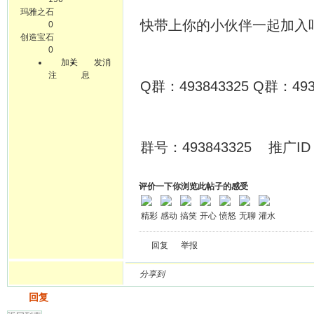
玛雅之石
快带上你的小伙伴一起加入
0
创造宝石
0
加关
发消
注
息
Q群：493843325 Q群：493
群号：493843325 推广ID：
评价一下你浏览此帖子的感受
精彩
感动
搞笑
开心
愤怒
无聊
灌水
回复
举报
分享到
发帖
回复