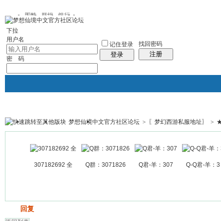
图酷
群组
银行
下拉
用户名
找回密码
记住登录
注册
登录
密 码
梦想仙境中文官方社区论坛
>
〖梦幻西游私服地址〗
>
银行
群组聚合
我的空间
帖子
307182692 全
Q群：3071826
Q君-羊：307
Q-Q君-羊：3
发帖
回复