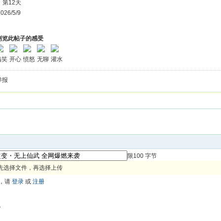
第12天
26/5/9
浏览此帖子的感受
搞笑
开心
愤怒
无聊
灌水
举报
限100 字节
先选择文件，再选择上传
，请
登录
或
注册
色