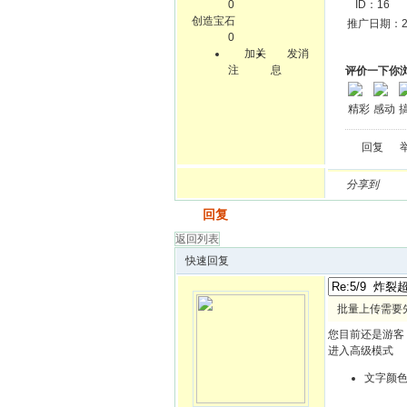
0
ID：16 
创造宝石
推广日期：20
0
加关
发消
注
息
评价一下你
精彩
感动
回复
分享到
发帖
回复
返回列表
快速回复
批量上传需要
您目前还是游客
进入高级模式
文字颜