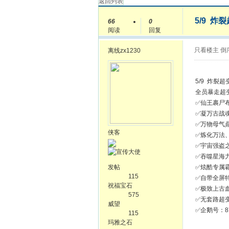
返回列表
5/9 
66
0
阅读
回复
只看楼主
倒
离线
zx1230
5/9 炸裂
全员暴走超
✅仙王裹尸
✅凝万古战
✅万物母气
侠客
✅炼化万法
✅宇宙强盗
✅吞噬星海
发帖
✅炫酷专属
115
✅自带全屏
祝福宝石
✅极致上古
575
✅无套路超
威望
✅企鹅号：87
115
玛雅之石