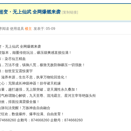
炸裂超变・无上仙武 全网爆燃来袭
[复制链接]
序阅读
使用道具
楼主
发表于: 05-09
超变・无上仙武 全网爆燃来袭
变版本，颠覆传统玩法，碾压级爽感直接拉满！
布：染尽仙王精血
魂，万法不侵，镇御八荒，极致无敌防御碾压一切强敌！
鼎：创世至宝震惊寰宇
、滋养本源，生生不息，执掌万物轮回造化！
之心：无限成长神级神器！掠夺诸天机缘
力量，越打越强，无上限突破，逆天属性永久叠加！
霸气称谓随心解锁，九天至尊、混沌霸主、星河主宰等绝版头衔
特效，排面拉满震慑全服！
血脉玩法觉醒！万族神血自由融合
变狂欢，数值爆炸、爆率拉满、自由发育！
4668260 企鹅号：874668260 企鹅号：874668260