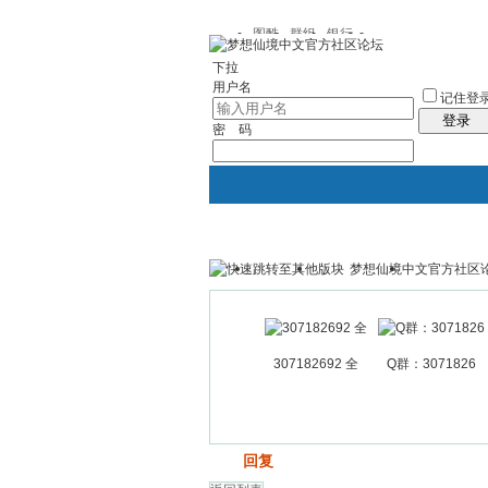
图酷
群组
银行
下拉
用户名
记住登
登录
密 码
梦想仙境中文官方社区
银行
群组聚合
我的空间
307182692 全
Q群：3071826
发帖
回复