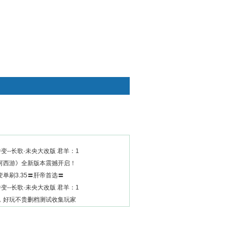
快捷通道
中变--长歌·未央大改版 君羊：1
河西游》全新版本震撼开启！
单刷3.35〓肝帝首选〓
中变--长歌·未央大改版 君羊：1
，好玩不贵删档测试收集玩家