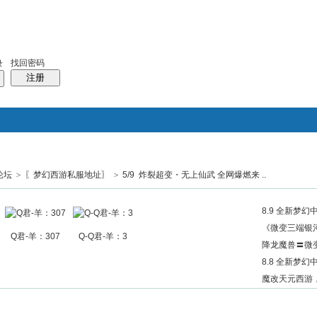
找回密码
录
注册
论坛
>
〖梦幻西游私服地址〗
>
5/9 炸裂超变・无上仙武 全网爆燃来 ..
搜索
帖子
热搜：
结婚
母婴
phpwind
8.9 全新梦幻
《微变三端银
Q君-羊：307
Q-Q君-羊：3
降龙魔兽〓微变
8.8 全新梦幻
魔改天元西游