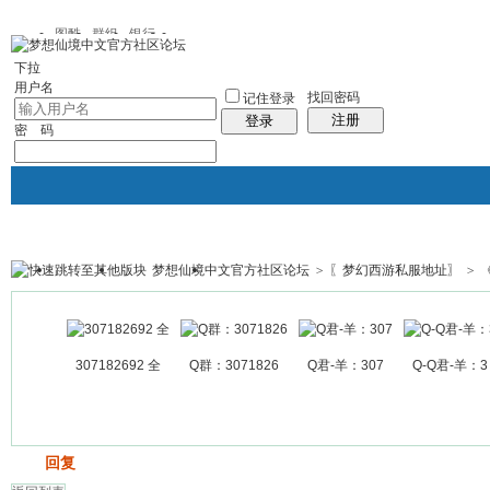
图酷
群组
银行
下拉
用户名
找回密码
记住登录
注册
登录
密 码
梦想仙境中文官方社区论坛
>
〖梦幻西游私服地址〗
>
银行
群组聚合
我的空间
帖子
307182692 全
Q群：3071826
Q君-羊：307
Q-Q君-羊：3
发帖
回复