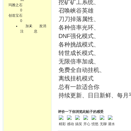
挖矿矿工系统、
玛雅之石
召唤峡谷英雄
0
创造宝石
刀刀掉落属性、
0
加关
发消
各种倍率光环、
注
息
DNF强化模式、
各种挑战模式、
转世成长模式、
无限倍率加成、
免费全自动挂机、
离线挂机模式
总有一款适合你
持续更新、日日新鲜、每月
评价一下你浏览此帖子的感受
精彩
感动
搞笑
开心
愤怒
无聊
灌水