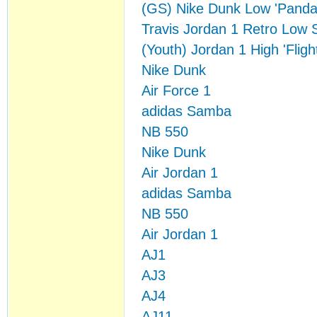
(GS) Nike Dunk Low 'Panda
Travis Jordan 1 Retro Low 
(Youth) Jordan 1 High 'Fligh
Nike Dunk
Air Force 1
adidas Samba
NB 550
Nike Dunk
Air Jordan 1
adidas Samba
NB 550
Air Jordan 1
AJ1
AJ3
AJ4
AJ11