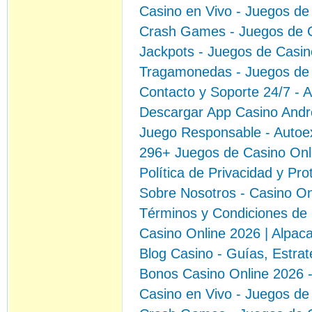
Casino en Vivo - Juegos de
Crash Games - Juegos de C
Jackpots - Juegos de Casin
Tragamonedas - Juegos de 
Contacto y Soporte 24/7 - A
Descargar App Casino Andr
Juego Responsable - Autoex
296+ Juegos de Casino Onl
Política de Privacidad y Pr
Sobre Nosotros - Casino On
Términos y Condiciones de 
Casino Online 2026 | Alpa
Blog Casino - Guías, Estra
Bonos Casino Online 2026 
Casino en Vivo - Juegos de