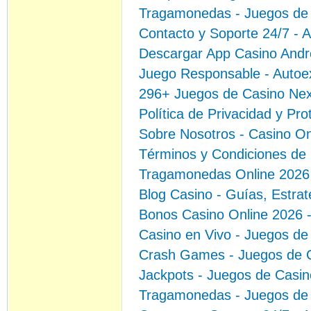
Tragamonedas - Juegos de 
Contacto y Soporte 24/7 - A
Descargar App Casino Andr
Juego Responsable - Autoex
296+ Juegos de Casino Nex
Política de Privacidad y Pr
Sobre Nosotros - Casino O
Términos y Condiciones de 
Tragamonedas Online 2026 
Blog Casino - Guías, Estra
Bonos Casino Online 2026 
Casino en Vivo - Juegos de
Crash Games - Juegos de C
Jackpots - Juegos de Casin
Tragamonedas - Juegos de 