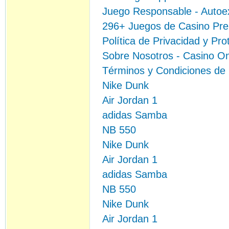
Juego Responsable - Autoex
296+ Juegos de Casino Pre
Política de Privacidad y Pr
Sobre Nosotros - Casino On
Términos y Condiciones de 
Nike Dunk
Air Jordan 1
adidas Samba
NB 550
Nike Dunk
Air Jordan 1
adidas Samba
NB 550
Nike Dunk
Air Jordan 1