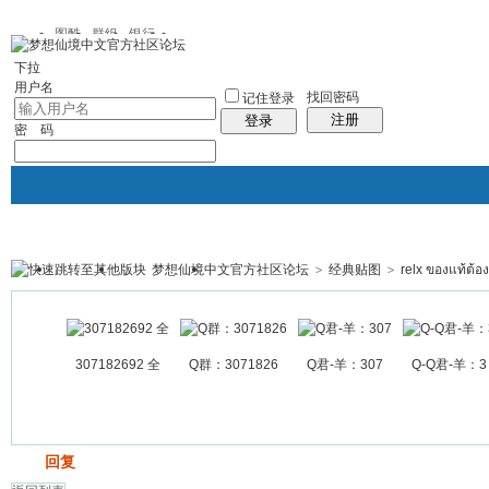
图酷
群组
银行
下拉
用户名
找回密码
记住登录
注册
登录
密 码
梦想仙境中文官方社区论坛
>
经典贴图
>
relx ของแท้ต้องรู
银行
群组聚合
我的空间
帖子
307182692 全
Q群：3071826
Q君-羊：307
Q-Q君-羊：3
发帖
回复