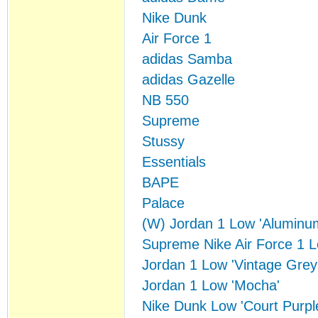
Nike Dunk
Air Force 1
adidas Samba
adidas Gazelle
NB 550
Supreme
Stussy
Essentials
BAPE
Palace
(W) Jordan 1 Low 'Aluminu
Supreme Nike Air Force 1 L
Jordan 1 Low 'Vintage Grey
Jordan 1 Low 'Mocha'
Nike Dunk Low 'Court Purpl