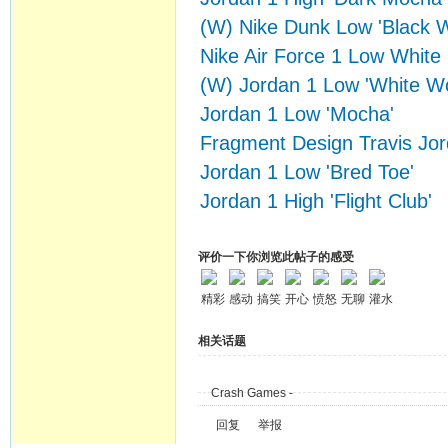
(W) Nike Dunk Low 'Black 
Nike Air Force 1 Low White 
(W) Jordan 1 Low 'White Wo
Jordan 1 Low 'Mocha'
Fragment Design Travis Jord
Jordan 1 Low 'Bred Toe'
Jordan 1 High 'Flight Club'
评价一下你浏览此帖子的感受
精彩
感动
搞笑
开心
愤怒
无聊
灌水
相关话题
Crash Games -
回复
举报