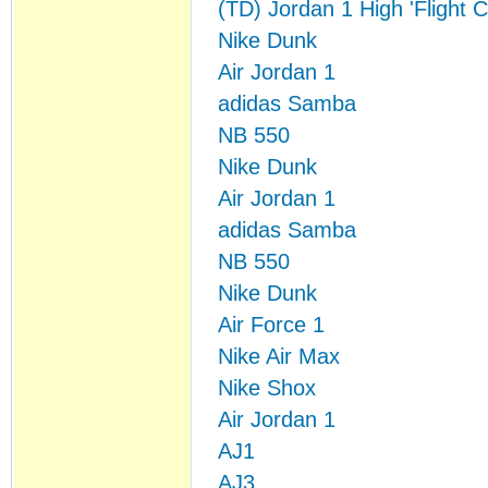
(TD) Jordan 1 High 'Flight C
Nike Dunk
Air Jordan 1
adidas Samba
NB 550
Nike Dunk
Air Jordan 1
adidas Samba
NB 550
Nike Dunk
Air Force 1
Nike Air Max
Nike Shox
Air Jordan 1
AJ1
AJ3