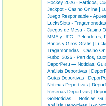
Hockey 2026 - Partidos, Cu
Jackpot - Casino Online | L
Juego Responsable - Apuest
LucksSlots - Tragamonedas
Juegos de Mesa - Casino On
MMA y UFC - Peleadores, P
Bonos y Giros Gratis | Luck
Tragamonedas - Casino Onli
Futbol 2026 - Partidos, Cuo
DeporPeru — Noticias, Guia
Análisis Deportivas | Depor
Guías Deportivas | DeporP
Noticias Deportivas | Depor
Reseñas Deportivas | Depo
GolNoticias — Noticias, Gui
Análisis Deportivas | GolNot