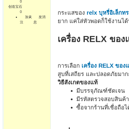
0
创造宝石
กระแสของ
relx บุหรี่อิเล็กท
0
加关
发消
ยาก แค่ใส่หัวพอดก็ใช้งานได
注
息
เครื่อง RELX ของ
การเลือก
เครื่อง RELX ของแ
สูบที่เสถียร และปลอดภัยมาก
วิธีสังเกตของแท้
มีบรรจุภัณฑ์ชัดเจน
มีรหัสตรวจสอบสินค้า
ซื้อจากร้านที่เชื่อถือได