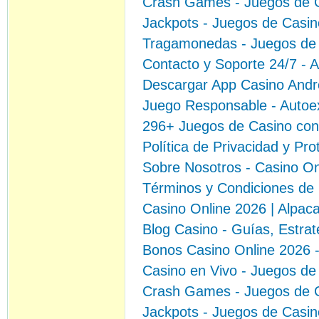
Crash Games - Juegos de C
Jackpots - Juegos de Casin
Tragamonedas - Juegos de 
Contacto y Soporte 24/7 - A
Descargar App Casino Andr
Juego Responsable - Autoex
296+ Juegos de Casino con
Política de Privacidad y Pr
Sobre Nosotros - Casino On
Términos y Condiciones de 
Casino Online 2026 | Alpa
Blog Casino - Guías, Estra
Bonos Casino Online 2026 
Casino en Vivo - Juegos de
Crash Games - Juegos de C
Jackpots - Juegos de Casin