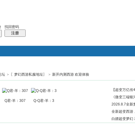
找回密码
录
注册
论坛
>
〖梦幻西游私服地址〗
>
新开内测西游 欢迎体验
搜索
帖子
热搜：
结婚
母婴
phpwind
【超变万亿传奇
《微变三端银
Q君-羊：307
Q-Q君-羊：3
2026.8.7
全新超变西游
白嫖超变梦幻 君