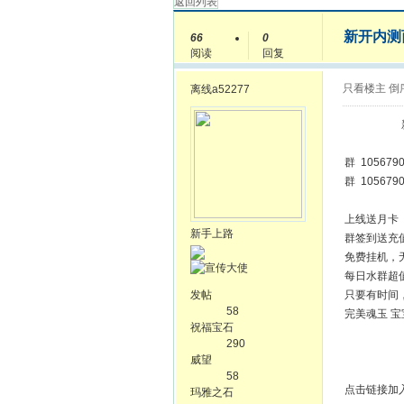
返回列表
新开内测
66
0
阅读
回复
只看楼主
倒
离线
a52277
新开内
群 1056
群 1056790
上线送月
新手上路
群签到送充
免费挂机，
每日水群超
发帖
只要有时间
58
完美魂玉 宝
祝福宝石
290
进群-推
威望
202
58
点击链接加
玛雅之石