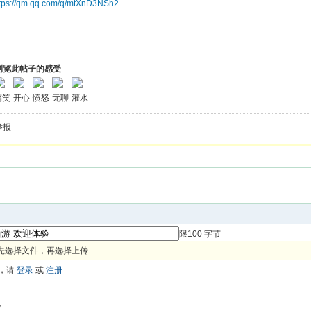
ttps://qm.qq.com/q/mtXnD3NSh2
浏览此帖子的感受
搞笑
开心
愤怒
无聊
灌水
举报
限100 字节
先选择文件，再选择上传
，请
登录
或
注册
色