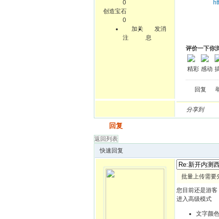
0
h
创造宝石
0
加关
发消
注
息
评价一下你
精彩
感动
回复
分享到
发帖
回复
返回列表
快速回复
批量上传需要
您目前还是游客
进入高级模式
文字颜