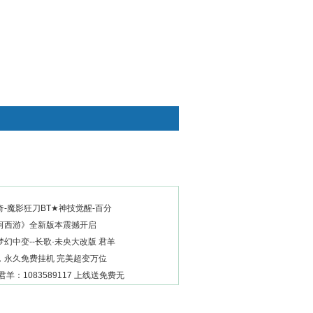
快捷通道
-魔影狂刀BT★神技觉醒-百分
河西游》全新版本震撼开启
全新梦幻中变--长歌·未央大改版 君羊
，永久免费挂机 完美超变万位
羊：1083589117 上线送免费无