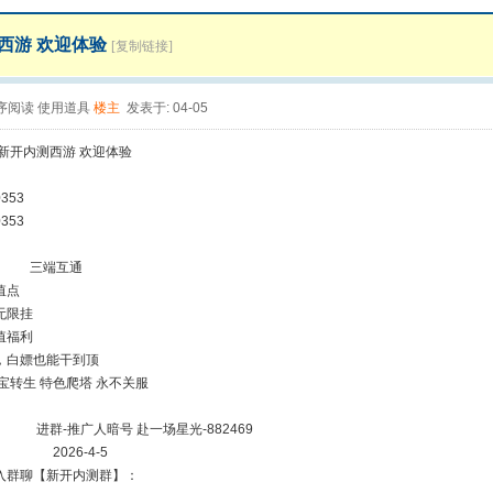
西游 欢迎体验
[复制链接]
序阅读
使用道具
楼主
发表于: 04-05
测西游 欢迎体验
790353
353
卡 三端互通
值点
无限挂
值福利
，白嫖也能干到顶
宝转生 特色爬塔 永不关服
广人暗号 赴一场星光-882469
6-4-5
入群聊【新开内测群】：