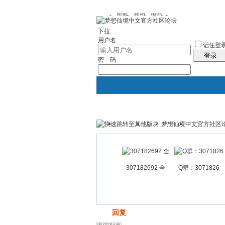
图酷
群组
银行
下拉
用户名
记住登
登录
密 码
梦想仙境中文官方社区
银行
群组聚合
我的空间
307182692 全
Q群：3071826
发帖
回复