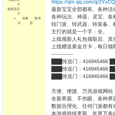
https://qm.qq.com/q/2Yx
0
最新宝宝全部都有、各种活
创造宝石
0
各种玩法、神器、灵宝、各种
加关
发消
注
息
转门派、转武器、转装备、
主打的就是一个字：全。
上线领新人礼包领取后、其
上线赠送黄金月卡，每日领
------------
███传送门：416945466 █
███传送门：416945466 █
███传送门：416945466 █
方便、便捷、万兆游戏网站
全新界面、不伤眼、各种界
数据合理化、任何门派都有
本游戏持续更新、年更万条