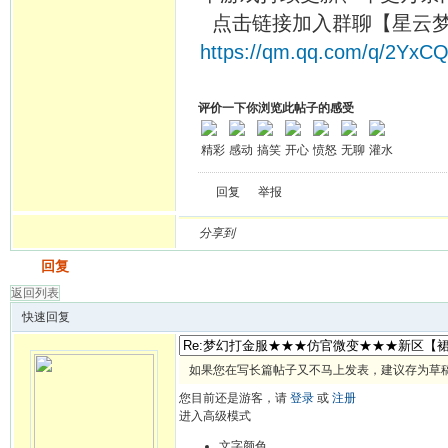
点击链接加入群聊【星云梦
https://qm.qq.com/q/2Yx
评价一下你浏览此帖子的感受
精彩
感动
搞笑
开心
愤怒
无聊
灌水
回复
举报
分享到
发帖
回复
返回列表
快速回复
如果您在写长篇帖子又不马上发表，建议存为草
您目前还是游客，请
登录
或
注册
进入高级模式
文字颜色