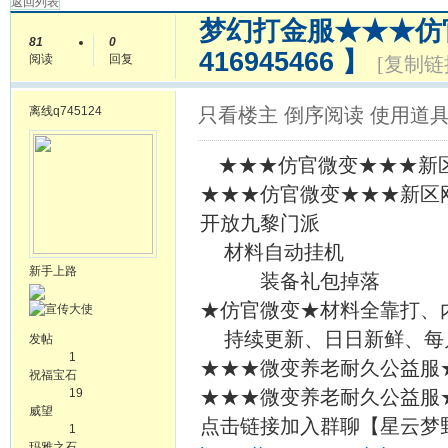
返回列表
梦幻打金服★★★仿
81
0
416945466 】
阅读
回复
[复制链
离线
q745124
只看楼主
倒序阅读
使用道
★★★仿官微变★★★新区刚开
★★★仿官微变★★★新区刚开一
开放九黎门派
材料自动挂机
新手上路
装备礼包掉落
★仿官微变★材料全靠打、
持续更新、日日新鲜、每月
发帖
1
★★★微变养老耐久公益服★★
祝福宝石
19
★★★微变养老耐久公益服★★
威望
点击链接加入群聊【星云梦野
1
玛雅之石