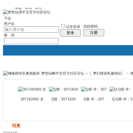
图酷
群组
银行
下拉
用户名
找回密码
记住登录
注册
登录
密 码
梦想仙境中文官方社区论坛
>
〖梦幻西游私服地址〗
>
银行
群组聚合
我的空间
帖子
307182692 全
Q群：3071826
Q君-羊：307
Q-Q君-羊：3
发帖
回复