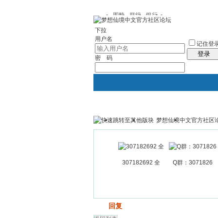
图酷
群组
银行
下拉
用户名
记住登
登录
密 码
梦想仙境中文官方社区
银行
群组聚合
我的空间
307182692 全
Q群：3071826
发帖
回复