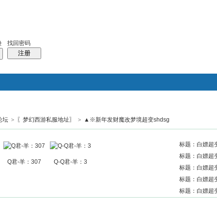
找回密码
录
注册
论坛
>
〖梦幻西游私服地址〗
>
▲※新年发财魔改梦境超变shdsg
搜索
帖子
热搜：
结婚
母婴
phpwind
标题：白嫖超变梦
标题：白嫖超变梦
Q君-羊：307
Q-Q君-羊：3
标题：白嫖超变梦
标题：白嫖超变梦
标题：白嫖超变梦