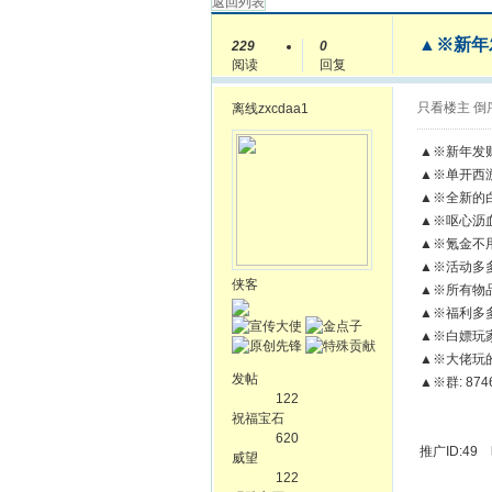
返回列表
▲※新年
229
0
阅读
回复
只看楼主
倒
离线
zxcdaa1
▲※新年发
▲※单开西
▲※全新的
▲※呕心沥
▲※氪金不
▲※活动多
侠客
▲※所有物
▲※福利多
▲※白嫖玩
▲※大佬玩
发帖
▲※群: 8746
122
祝福宝石
620
推广ID:49
威望
122