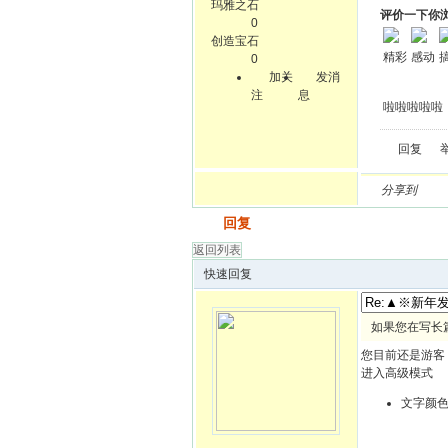
玛雅之石
评价一下你
0
创造宝石
精彩
感动
0
加关
发消
注
息
啦啦啦啦啦
回复
分享到
发帖
回复
返回列表
快速回复
如果您在写长
您目前还是游客
进入高级模式
文字颜