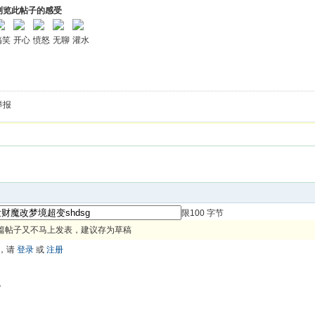
浏览此帖子的感受
搞笑
开心
愤怒
无聊
灌水
举报
限100 字节
篇帖子又不马上发表，建议存为草稿
，请
登录
或
注册
色