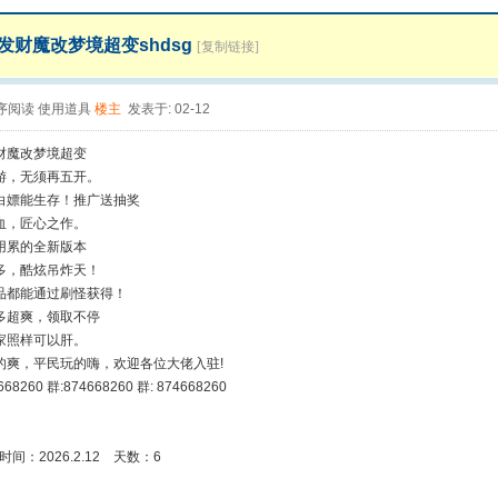
发财魔改梦境超变shdsg
[复制链接]
序阅读
使用道具
楼主
发表于: 02-12
财魔改梦境超变
游，无须再五开。
白嫖能生存！推广送抽奖
血，匠心之作。
用累的全新版本
多，酷炫吊炸天！
品都能通过刷怪获得！
多超爽，领取不停
家照样可以肝。
的爽，平民玩的嗨，欢迎各位大佬入驻!
68260 群:874668260 群: 874668260
 时间：2026.2.12 天数：6