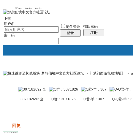
图酷
群组
银行
下拉
用户名
找回密码
记住登录
注册
登录
密 码
梦想仙境中文官方社区论坛
>
〖梦幻西游私服地址〗
>
银行
群组聚合
我的空间
帖子
307182692 全
Q群：3071826
Q君-羊：307
Q-Q君-羊：3
发帖
回复