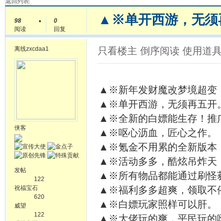
返回列表
▲※单开西游，无须再
98
0
阅读
回复
离线
zxcdaa1
只看楼主
倒序阅读
使用道
▲※新年发财魔改梦境超变
▲※单开西游，无须再五开
▲※全新的白嫖能生存！推
侠客
▲※呕心沥血，匠心之作。
▲※氪金不用累的全新版本
▲※活动多多，酷炫吊炸天
发帖
▲※所有物品都能通过刷怪
122
祝福宝石
▲※福利多多超爽，领取不
620
▲※白嫖玩家照样可以肝。
威望
122
▲※大佬玩的爽，平民玩的