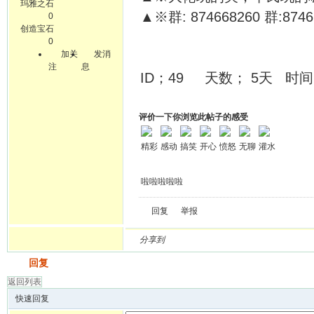
玛雅之石
▲※群: 874668260 群:87466
0
创造宝石
0
加关
发消
注
息
ID；49 天数； 5天 时间日
评价一下你浏览此帖子的感受
精彩
感动
搞笑
开心
愤怒
无聊
灌水
啦啦啦啦啦
回复
举报
分享到
发帖
回复
返回列表
快速回复