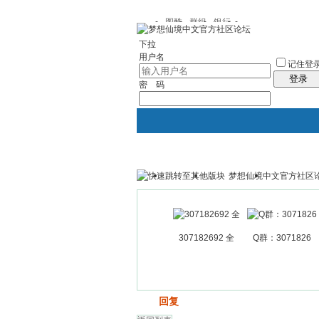
图酷
群组
银行
下拉
用户名
记住登
登录
密 码
梦想仙境中文官方社区
银行
群组聚合
我的空间
307182692 全
Q群：3071826
发帖
回复