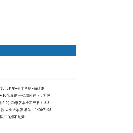
快捷通道
35巴卡尔●微变单刷●白嫖终
★10亿真伤-千亿属性神兵，打怪
 5.0】独家版本全新开服！ 8.8
歌·未央大改版 君羊：14097195
 推广白嫖不是梦