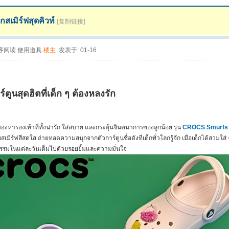
็กสเมิร์ฟสุดคิวท์
[复制链接]
序阅读
使用道具
楼主
发表于: 01-16
ร์ตูนสุดฮิตที่เด็ก ๆ ต้องหลงรัก
องหารองเท้าที่ทั้งน่ารัก ใส่สบาย และกระตุ้นจินตนาการของลูกน้อย รุ่น
CROCS Smurfs C
ยสเมิร์ฟสีสดใส ถ่ายทอดความสนุกจากตัวการ์ตูนชื่อดังที่เด็กทั่วโลกรู้จัก เมื่อเด็กได้สวม
กรรมในแต่ละวันเต็มไปด้วยรอยยิ้มและความมั่นใจ