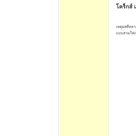
โคร็กส์ 
เหตุผลที่หล
แบบสวมใส่ง่า