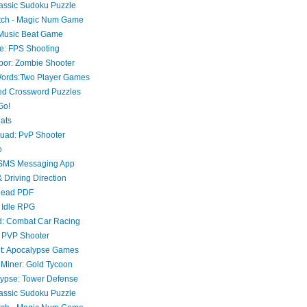
assic Sudoku Puzzle
ch - Magic Num Game
 Music Beat Game
e: FPS Shooting
bor: Zombie Shooter
rds:Two Player Games
ed Crossword Puzzles
Go!
Cats
uad: PvP Shooter
o
SMS Messaging App
 Driving Direction
Read PDF
: Idle RPG
: Combat Car Racing
: PVP Shooter
t: Apocalypse Games
 Miner: Gold Tycoon
ypse: Tower Defense
assic Sudoku Puzzle