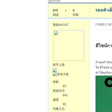
返回列表
รองเท้าเด
575
0
阅读
回复
只看楼主
倒
离线
ahr147
ดีไซน์กา
ถ้าคุณกำลังม
新手上路
ใช่ ดีไซน์ลา
ทำให้ทุกกิจ
发帖
93
祝福宝石
641
威望
92
玛雅之石