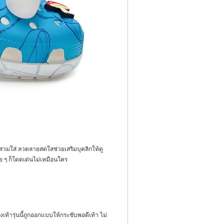
ี่สวมใส่ ลวดลายสดใสช่วยเสริมบุคลิกให้ดู
าย ๆ ก็โดดเด่นไม่เหมือนใคร
้ารุ่นนี้ถูกออกแบบให้กระชับพอดีเท้า ไม่