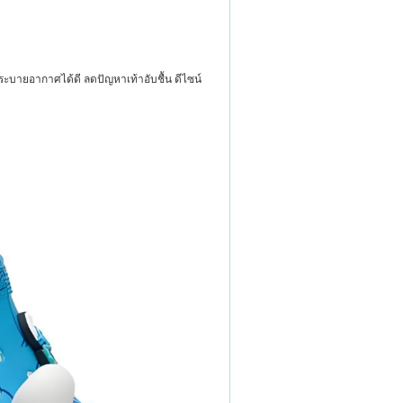
บายอากาศได้ดี ลดปัญหาเท้าอับชื้น ดีไซน์