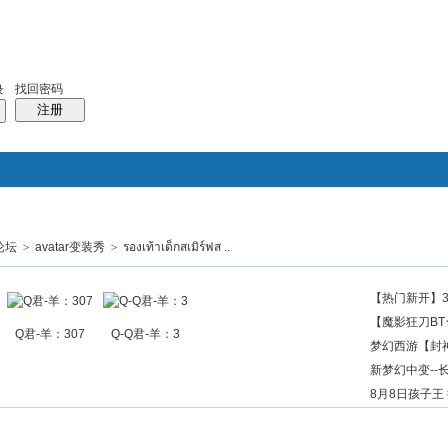
找回密码
录
注册
论坛
>
avatar变装秀
>
รองเท้าเด็กสเมิร์ฟส ..
搜索
帖子
热搜：
结婚
母婴
phpwind
【热门新开】3
【魔影狂刀BT
Q君-羊：307
Q-Q君-羊：3
梦幻西游【封神
新梦幻中变--长
8月8日孩子王