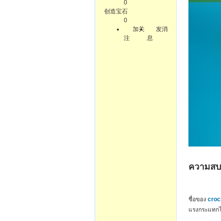
0
创造宝石
0
加关
发消
注
息
ความสบ
ชื่อของ
croc
แรงกระแทกได้