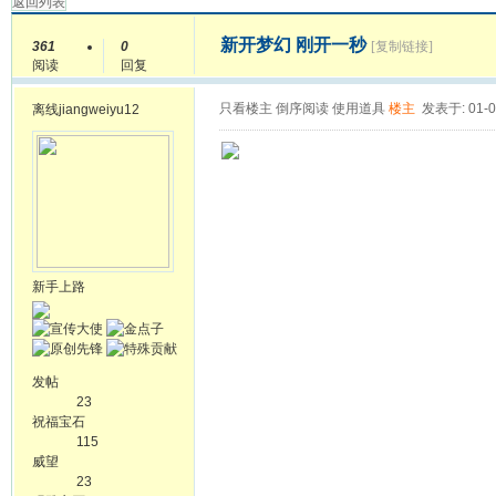
返回列表
新开梦幻 刚开一秒
361
0
[复制链接]
阅读
回复
只看楼主
倒序阅读
使用道具
楼主
发表于: 01-0
离线
jiangweiyu12
新手上路
发帖
23
祝福宝石
115
威望
23