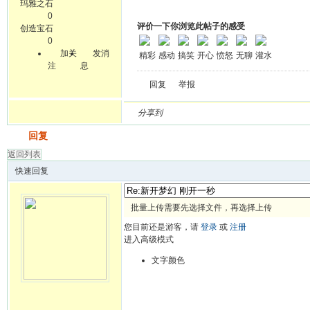
玛雅之石
0
评价一下你浏览此帖子的感受
创造宝石
0
加关
发消
精彩
感动
搞笑
开心
愤怒
无聊
灌水
注
息
回复
举报
分享到
发帖
回复
返回列表
快速回复
批量上传需要先选择文件，再选择上传
您目前还是游客，请
登录
或
注册
进入高级模式
文字颜色