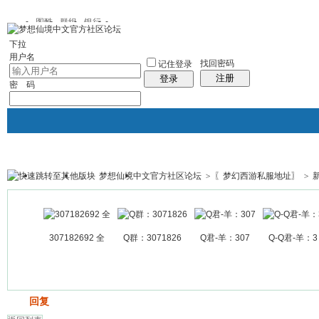
图酷
群组
银行
下拉
用户名
找回密码
记住登录
注册
登录
密 码
梦想仙境中文官方社区论坛
>
〖梦幻西游私服地址〗
>
银行
群组聚合
我的空间
帖子
307182692 全
Q群：3071826
Q君-羊：307
Q-Q君-羊：3
发帖
回复