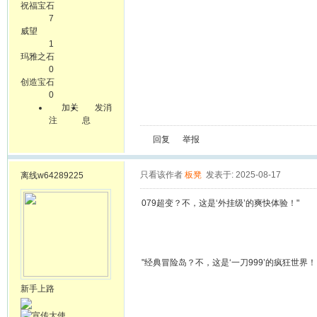
祝福宝石
7
威望
1
玛雅之石
0
创造宝石
0
加关
发消
注
息
回复
举报
只看该作者
板凳
发表于: 2025-08-17
离线
w64289225
079超变？不，这是‘外挂级’的爽快体验！"
"经典冒险岛？不，这是‘一刀999’的疯狂世界！ 
新手上路