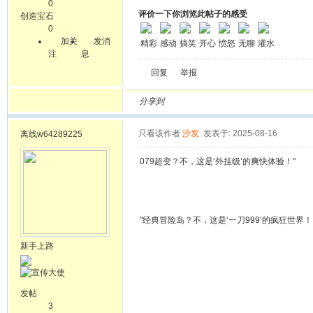
0
评价一下你浏览此帖子的感受
创造宝石
0
加关
发消
精彩
感动
搞笑
开心
愤怒
无聊
灌水
注
息
回复
举报
分享到
只看该作者
沙发
发表于: 2025-08-16
离线
w64289225
079超变？不，这是‘外挂级’的爽快体验！"
"经典冒险岛？不，这是‘一刀999’的疯狂世界！ 
新手上路
发帖
3