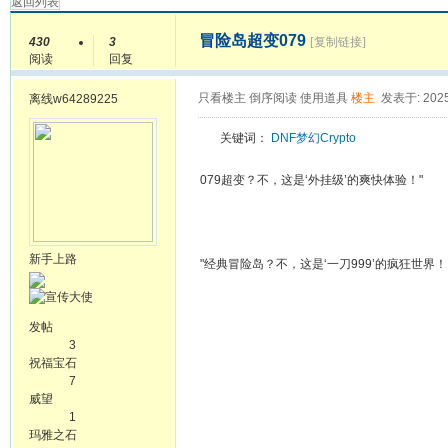
返回列表
冒险岛超变079
430
3
[复制链接]
阅读
回复
只看楼主
倒序阅读
使用道具
楼主
发表于: 2025
离线
w64289225
关键词：
DNF
梦幻
Crypto
079超变？不，这是‘外挂级’的爽快体验！"
新手上路
"经典冒险岛？不，这是‘一刀999’的疯狂世界！ 
发帖
3
祝福宝石
7
威望
1
玛雅之石