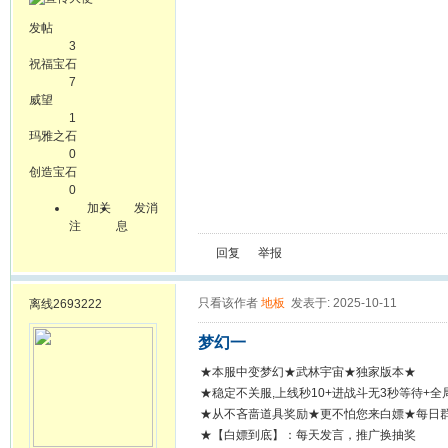
发帖
3
祝福宝石
7
威望
1
玛雅之石
0
创造宝石
0
加关
发消
注
息
回复
举报
只看该作者
地板
发表于: 2025-10-11
离线
2693222
梦幻一
★本服中变梦幻★武林宇宙★独家版本★
★稳定不关服,上线秒10+进战斗无3秒等待+全
★从不吝啬道具奖励★更不怕您来白嫖★每日
★【白嫖到底】：每天发言，推广换抽奖