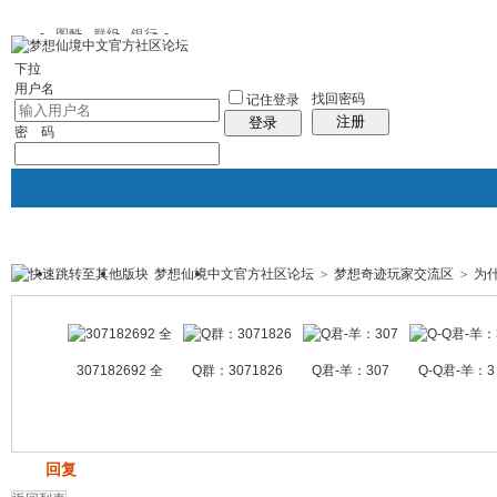
图酷
群组
银行
下拉
用户名
找回密码
记住登录
注册
登录
密 码
梦想仙境中文官方社区论坛
>
梦想奇迹玩家交流区
>
为
银行
群组聚合
我的空间
帖子
307182692 全
Q群：3071826
Q君-羊：307
Q-Q君-羊：3
发帖
回复