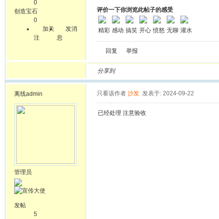
0
评价一下你浏览此帖子的感受
创造宝石
0
加关
发消
精彩
感动
搞笑
开心
愤怒
无聊
灌水
注
息
回复
举报
分享到
只看该作者
沙发
发表于: 2024-09-22
离线
admin
已经处理 注意验收
管理员
发帖
5