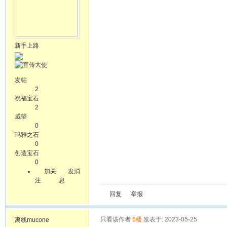
新手上路
发帖
2
祝福宝石
2
威望
0
玛雅之石
0
创造宝石
0
加关
发消
注
息
回复
举报
只看该作者
5楼
发表于: 2023-05-25
离线
mucone