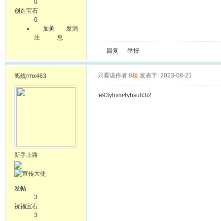
0
创造宝石
0
加关
发消
注
息
回复
举报
只看该作者
8楼
发表于: 2023-08-21
离线
rmx463
e93yhvm4yhsuh3i2
新手上路
发帖
3
祝福宝石
3