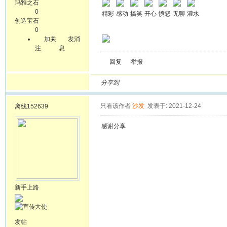
玛雅之石
0
精彩
感动
搞笑
开心
愤怒
无聊
灌水
创造宝石
0
加关
发消
注
息
回复
举报
分享到
只看该作者
沙发
发表于: 2021-12-24
离线
152639
感谢分享
新手上路
发帖