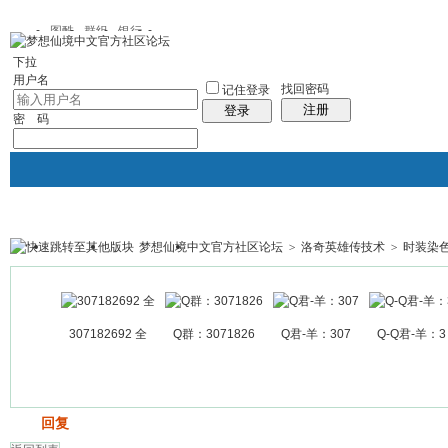
图酷
群组
银行
下拉
用户名
找回密码
记住登录
注册
登录
密 码
梦想仙境中文官方社区论坛
>
洛奇英雄传技术
>
时装染
银行
群组聚合
我的空间
帖子
307182692 全
Q群：3071826
Q君-羊：307
Q-Q君-羊：3
发帖
回复