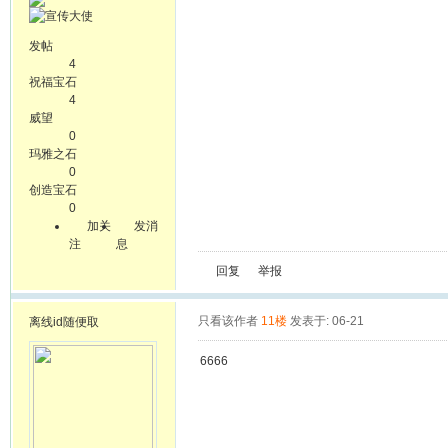
发帖
4
祝福宝石
4
威望
0
玛雅之石
0
创造宝石
0
加关
发消
注
息
回复
举报
只看该作者
11楼
发表于: 06-21
离线
id随便取
6666