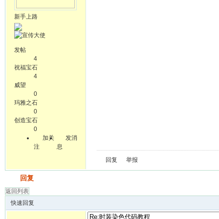
新手上路
发帖
4
祝福宝石
4
威望
0
玛雅之石
0
创造宝石
0
加关
发消
注
息
回复
举报
发帖
回复
返回列表
快速回复