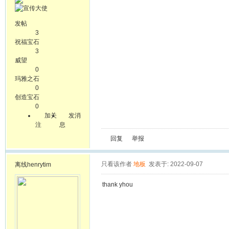
发帖
3
祝福宝石
3
威望
0
玛雅之石
0
创造宝石
0
加关
发消
注
息
回复
举报
只看该作者
地板
发表于: 2022-09-07
离线
henrytim
thank yhou