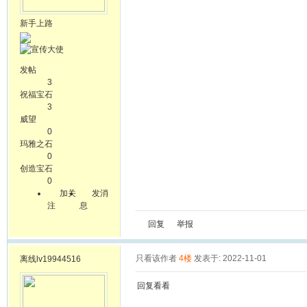
新手上路
发帖
3
祝福宝石
3
威望
0
玛雅之石
0
创造宝石
0
加关
发消
注
息
回复
举报
只看该作者
4楼
发表于: 2022-11-01
离线
lv19944516
回复看看