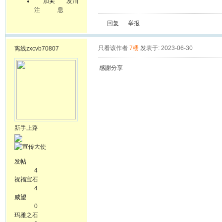
加关
发消
注
息
回复
举报
只看该作者
7楼
发表于: 2023-06-30
离线
zxcvb70807
感謝分享
新手上路
发帖
4
祝福宝石
4
威望
0
玛雅之石