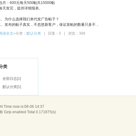
包月：600元每天500帖共15000帖
每天发完，提供详细报表。
1、为什么选择我们来代发广告帖子？
1、发布的帖子真实，不忽悠新客户，保证发帖的数量只多不 ..
阅读全文»
分类：
默认分类
|
回复：0
|
浏览：388
分类
全部日志
[1]
默认分类
[1]
t Time now is:08-06 14:37
Gzip enabled
Total 0.171875(s)