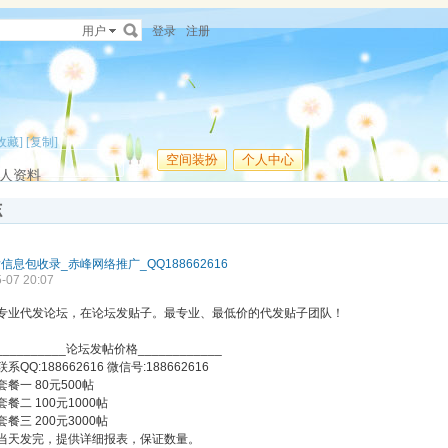
用户
登录
注册
收藏]
[复制]
空间装扮
个人中心
人资料
志
发信息包收录_赤峰网络推广_QQ188662616
-07 20:07
专业代发论坛，在论坛发贴子。最专业、最低价的代发贴子团队！
__________论坛发帖价格____________
联系QQ:188662616 微信号:188662616
套餐一 80元500帖
套餐二 100元1000帖
套餐三 200元3000帖
当天发完，提供详细报表，保证数量。