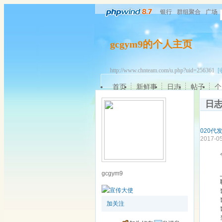
银行
群组聚合
广场
gcgym9的个人主页
http://www.chnteam.com/u.php?uid=256361
[
首页
新鲜事
日志
帖子
个
日
020代
2017-05
gcgym9
加关注