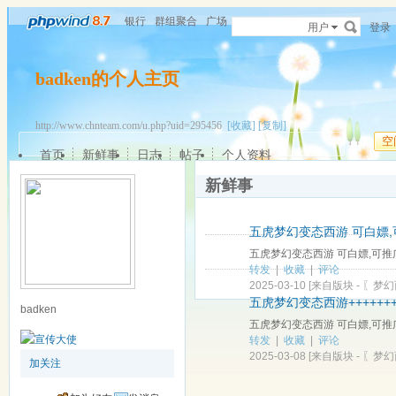
银行
群组聚合
广场
用户
登录
badken的个人主页
http://www.chnteam.com/u.php?uid=295456
[收藏]
[复制]
空
首页
新鲜事
日志
帖子
个人资料
新鲜事
五虎梦幻变态西游 可白嫖,
五虎梦幻变态西游 可白嫖,可推
转发
|
收藏
|
评论
2025-03-10
[来自版块 -
〖梦幻
五虎梦幻变态西游+++++++
badken
五虎梦幻变态西游 可白嫖,可推
转发
|
收藏
|
评论
2025-03-08
[来自版块 -
〖梦幻
加关注