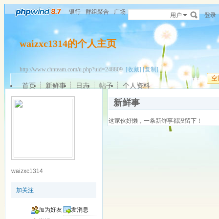
银行
群组聚合
广场
用户
登录
waizxc1314的个人主页
http://www.chnteam.com/u.php?uid=248809
[收藏]
[复制]
空
首页
新鲜事
日志
帖子
个人资料
新鲜事
这家伙好懒，一条新鲜事都没留下！
waizxc1314
加关注
加为好友
发消息