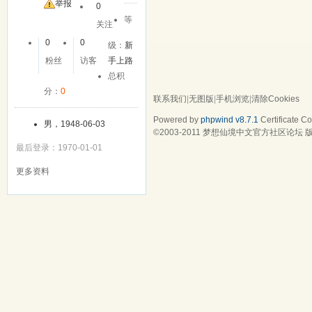
举报
0
等
关注
0
0
级：
新
粉丝
访客
手上路
总积
分：
0
联系我们
|
无图版
|
手机浏览
|
清除Cookies
Powered by
phpwind v8.7.1
Certificate
Cop
男，1948-06-03
©2003-2011
梦想仙境中文官方社区论坛
版
最后登录：1970-01-01
更多资料