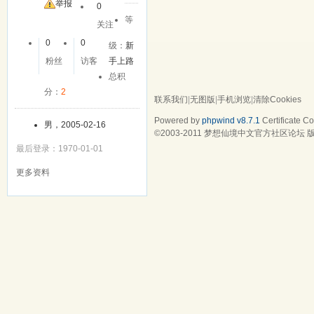
举报
0
等
关注
0
0
级：
新
粉丝
访客
手上路
总积
分：
2
联系我们
|
无图版
|
手机浏览
|
清除Cookies
Powered by
phpwind v8.7.1
Certificate
Cop
男，2005-02-16
©2003-2011
梦想仙境中文官方社区论坛
版
最后登录：1970-01-01
更多资料