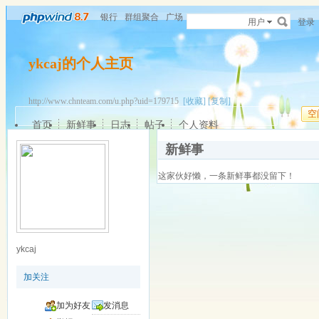
银行
群组聚合
广场
用户
登录
ykcaj的个人主页
http://www.chnteam.com/u.php?uid=179715
[收藏]
[复制]
空
首页
新鲜事
日志
帖子
个人资料
新鲜事
这家伙好懒，一条新鲜事都没留下！
ykcaj
加关注
加为好友
发消息