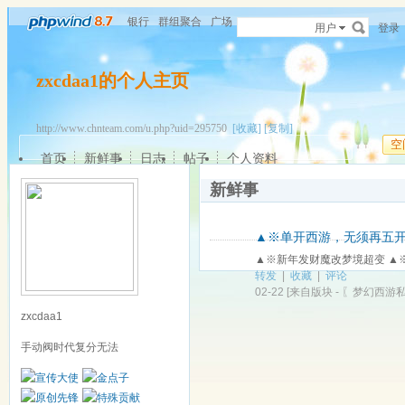
银行
群组聚合
广场
用户
登录
zxcdaa1的个人主页
http://www.chnteam.com/u.php?uid=295750
[收藏]
[复制]
空
首页
新鲜事
日志
帖子
个人资料
新鲜事
▲※单开西游，无须再五开。g
▲※新年发财魔改梦境超变 ▲※
转发
|
收藏
|
评论
02-22
[来自版块 -
〖梦幻西游
zxcdaa1
手动阀时代复分无法