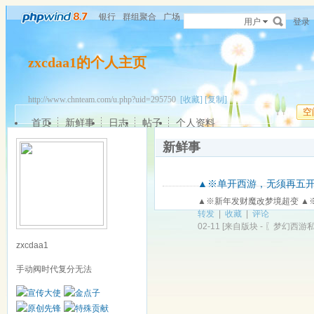
银行
群组聚合
广场
用户
登录
zxcdaa1的个人主页
http://www.chnteam.com/u.php?uid=295750
[收藏]
[复制]
空
首页
新鲜事
日志
帖子
个人资料
新鲜事
▲※单开西游，无须再五开。
▲※新年发财魔改梦境超变 ▲※
转发
|
收藏
|
评论
02-11
[来自版块 -
〖梦幻西游
zxcdaa1
手动阀时代复分无法