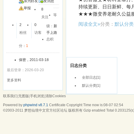
加为好友
发消息
持续更新、日日新鲜、每
举报
8
★★★微变养老耐久公益服★★
等
关注
阅读全文»
分类：
默认分类
2
0
级：
新
粉丝
访客
手上路
总积
分：
1
保密，2011-03-18
日志分类
最后登录：2026-03-20
全部日志
[1]
更多资料
默认分类
[1]
联系我们
|
无图版
|
手机浏览
|
清除Cookies
Powered by
phpwind v8.7.1
Certificate
Copyright Time now is:08-07 02:54
©2003-2011
梦想仙境中文官方社区论坛
版权所有 Gzip enabled
Total 0.203125(s