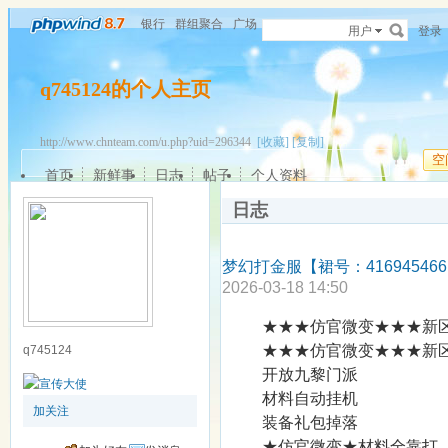
银行
群组聚合
广场
用户
登录
q745124的个人主页
http://www.chnteam.com/u.php?uid=296344
[收藏]
[复制]
空
首页
新鲜事
日志
帖子
个人资料
日志
梦幻打金服【裙号：416945466
2026-03-18 14:50
★★★仿官微变★★★新区刚开
★★★仿官微变★★★新区刚开
q745124
开放九黎门派
材料自动挂机
加关注
装备礼包掉落
★仿官微变★材料全靠打