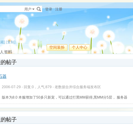
用户
登录
注册
收藏]
[复制]
空间装扮
个人中心
人资料
表的帖子
石器
2006-07-29 - 回复:0，人气:879 -
老数据合并综合服务端发布区
版本为8.0 本服增加了50多只新宠，可以通过打黑MM获得,黑MM分5层， 服务器
复的帖子