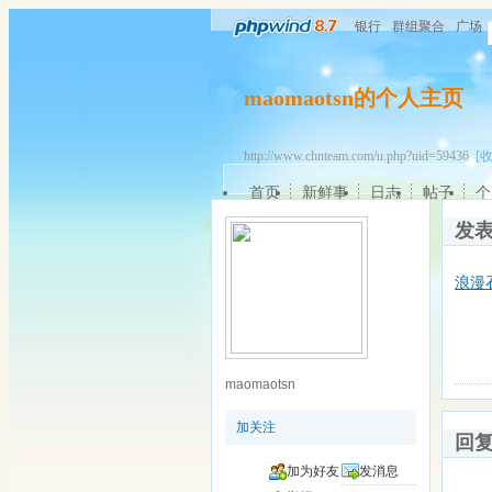
银行
群组聚合
广场
maomaotsn的个人主页
http://www.chnteam.com/u.php?uid=59436
[
首页
新鲜事
日志
帖子
个
发
浪漫
maomaotsn
加关注
回
加为好友
发消息