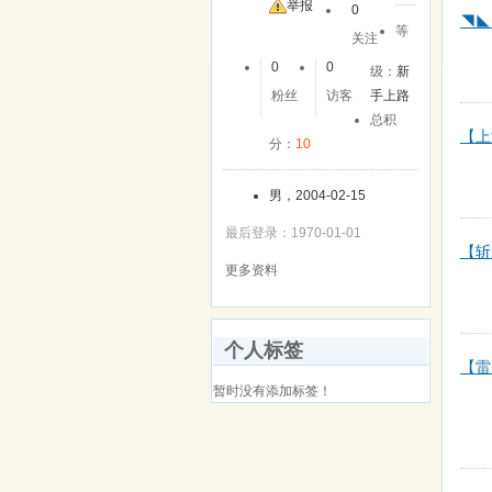
举报
0
◥◣★
等
关注
0
0
级：
新
粉丝
访客
手上路
总积
【上
分：
10
男，2004-02-15
最后登录：1970-01-01
【斩
更多资料
个人标签
【雷
暂时没有添加标签！