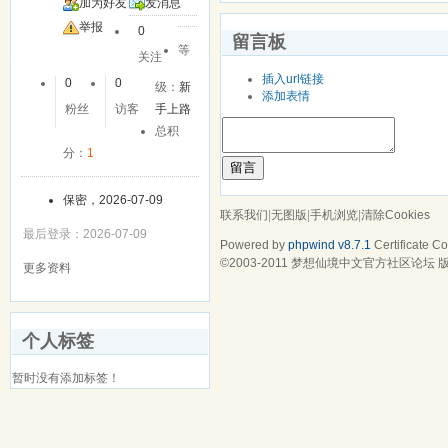
加为好友
发消息
举报
0
留言板
等
关注
插入url链接
0
0
级：
新
添加表情
粉丝
访客
手上路
总积
分：
1
留言
保密，2026-07-09
联系我们
|
无图版
|
手机浏览
|
清除Cookies
最后登录：2026-07-09
Powered by
phpwind v8.7.1
Certificate
Cop
©2003-2011
梦想仙境中文官方社区论坛
版
更多资料
个人标签
暂时没有添加标签！