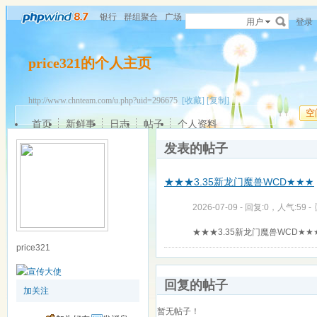
银行
群组聚合
广场
用户
登录
price321的个人主页
http://www.chnteam.com/u.php?uid=296675
[收藏]
[复制]
空
首页
新鲜事
日志
帖子
个人资料
发表的帖子
★★★3.35新龙门魔兽WCD★★★
2026-07-09 - 回复:0，人气:59 -
★★★3.35新龙门魔兽WCD★★
price321
回复的帖子
加关注
暂无帖子！