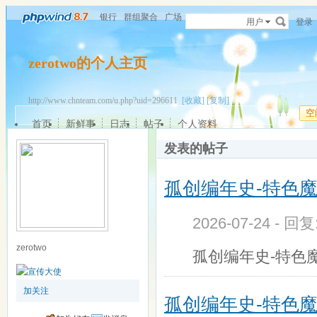
银行
群组聚合
广场
用户
登录
zerotwo的个人主页
http://www.chnteam.com/u.php?uid=296611
[收藏]
[复制]
空
首页
新鲜事
日志
帖子
个人资料
发表的帖子
孤创编年史-特色
2026-07-24 - 回
zerotwo
孤创编年史-特色
加关注
孤创编年史-特色