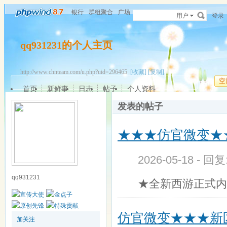
银行
群组聚合
广场
用户
登录
qq931231的个人主页
http://www.chnteam.com/u.php?uid=296465
[收藏]
[复制]
空
首页
新鲜事
日志
帖子
个人资料
发表的帖子
★★★仿官微变★
2026-05-18 - 回
qq931231
★全新西游正式内
仿官微变★★★新
加关注