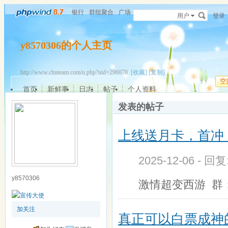
银行
群组聚合
广场
用户
登录
y8570306的个人主页
http://www.chnteam.com/u.php?uid=296078
[收藏]
[复制]
空
首页
新鲜事
日志
帖子
个人资料
发表的帖子
上线送月卡，首冲
2025-12-06 - 回
y8570306
激情超变西游 群：8
加关注
真正可以白票成神