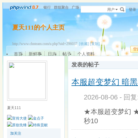
银行
群组聚合
广场
用户
登录
夏天111的个人主页
http://www.chnteam.com/u.php?uid=296037
[收藏]
[复制]
空
首页
新鲜事
日志
帖子
个人资料
发表的帖子
本服超变梦幻 暗黑纪
2026-08-06 - 回
夏天111
★本服超变梦幻 
秒10
加关注